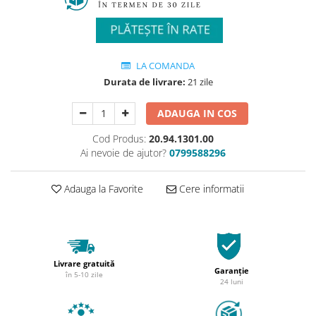
LA COMANDA
Durata de livrare:
21 zile
ADAUGA IN COS
Cod Produs:
20.94.1301.00
Ai nevoie de ajutor?
0799588296
Adauga la Favorite
Cere informatii
Livrare gratuită
Garanție
în 5-10 zile
24 luni