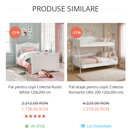
PRODUSE SIMILARE
-21%
-21%
Pat pentru copii Colectia Rustic
Pat etajat pentru copii, Colectia
White 120x200 cm
Romantic (90x 200-120x200 cm)
2.212,00 RON
4.223,00 RON
1.738,00 RON
3.318,00 RON
IN STOC
LA COMANDA