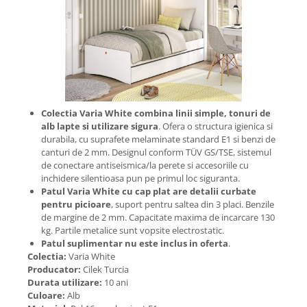
Colectia Varia White combina linii simple, tonuri de
alb lapte si utilizare sigura
. Ofera o structura igienica si
durabila, cu suprafete melaminate standard E1 si benzi de
canturi de 2 mm. Designul conform TÜV GS/TSE, sistemul
de conectare antiseismica/la perete si accesoriile cu
inchidere silentioasa pun pe primul loc siguranta.
Patul Varia White cu cap plat are detalii curbate
pentru picioare
, suport pentru saltea din 3 placi. Benzile
de margine de 2 mm. Capacitate maxima de incarcare 130
kg. Partile metalice sunt vopsite electrostatic.
Patul suplimentar nu este inclus in oferta
.
Colectia:
Varia White
Producator:
Cilek Turcia
Durata utilizare:
10 ani
Culoare:
Alb