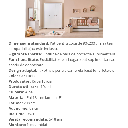
Dimensiuni standard
: Pat pentru copii de 90x200 cm, saltea
compatibila (nu este inclusa).
Siguranta sporita
: Optiune de bara de protectie suplimentara.
Functionalitate
: Posibilitate de adaugare pat suplimentar sau
spatiu de depozitare.
Design adaptabil
: Potrivit pentru camerele baietilor si fetelor.
Colectia:
Lucia
Producator:
Kupa Turcia
Durata utilizare:
10 ani
Culoare:
Alba
Material:
Pal 18 mm laminat E1
Latime:
208 cm
Adancime:
98 cm
Inaltime:
98 cm
Varsta recomandata:
5-18 ani
Montare:
Neasamblat