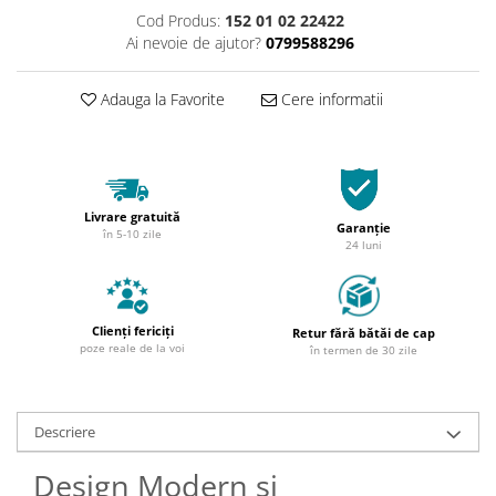
Cod Produs:
152 01 02 22422
Ai nevoie de ajutor?
0799588296
Adauga la Favorite
Cere informatii
Livrare gratuită
Garanție
în 5-10 zile
24 luni
Clienți fericiți
Retur fără bătăi de cap
poze reale de la voi
în termen de 30 zile
Descriere
Design Modern si