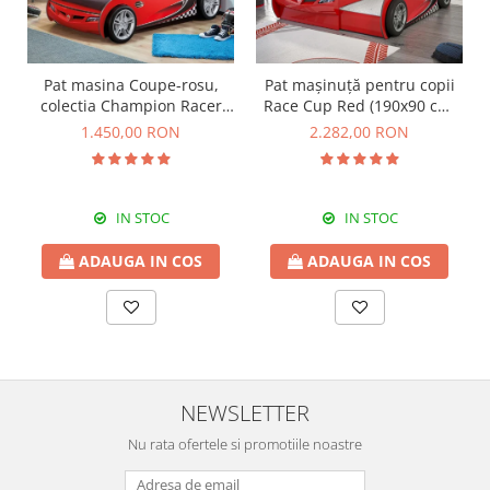
Pat masina Coupe-rosu,
Pat mașinuță pentru copii
colectia Champion Racer
Race Cup Red (190x90 cm)
90x190 Cm
cu pat suplimentar (90x180
1.450,00 RON
2.282,00 RON
cm)
IN STOC
IN STOC
ADAUGA IN COS
ADAUGA IN COS
NEWSLETTER
Nu rata ofertele si promotiile noastre