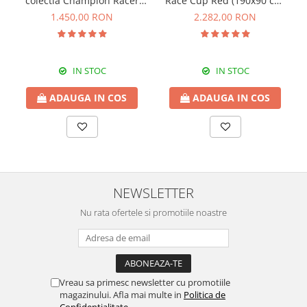
colectia Champion Racer
Race Cup Red (190x90 cm)
90x190 Cm
cu pat suplimentar (90x180
1.450,00 RON
2.282,00 RON
cm)
IN STOC
IN STOC
ADAUGA IN COS
ADAUGA IN COS
NEWSLETTER
Nu rata ofertele si promotiile noastre
Vreau sa primesc newsletter cu promotiile
magazinului. Afla mai multe in
Politica de
Confidentialitate