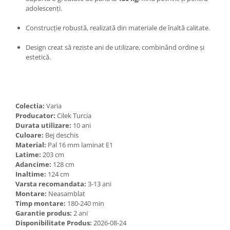
adolescenți.
Construcție robustă, realizată din materiale de înaltă calitate.
Design creat să reziste ani de utilizare, combinând ordine și
estetică.
Colectia:
Varia
Producator:
Cilek Turcia
Durata utilizare:
10 ani
Culoare:
Bej deschis
Material:
Pal 16 mm laminat E1
Latime:
203 cm
Adancime:
128 cm
Inaltime:
124 cm
Varsta recomandata:
3-13 ani
Montare:
Neasamblat
Timp montare:
180-240 min
Garantie produs:
2 ani
Disponibilitate Produs:
2026-08-24