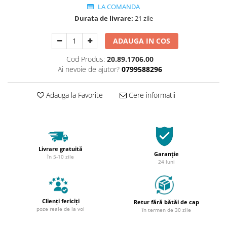
LA COMANDA
Durata de livrare:
21 zile
ADAUGA IN COS
Cod Produs:
20.89.1706.00
Ai nevoie de ajutor?
0799588296
Adauga la Favorite
Cere informatii
Livrare gratuită
Garanție
în 5-10 zile
24 luni
Clienți fericiți
Retur fără bătăi de cap
poze reale de la voi
în termen de 30 zile