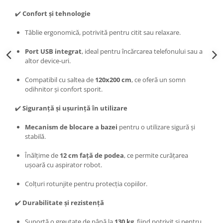
✔️
Confort și tehnologie
Tăblie ergonomică, potrivită pentru citit sau relaxare.
Port USB integrat
, ideal pentru încărcarea telefonului sau a
altor device-uri.
Compatibil cu saltea de
120x200 cm
, ce oferă un somn
odihnitor și confort sporit.
✔️
Siguranță și ușurință în utilizare
Mecanism de blocare a bazei
pentru o utilizare sigură și
stabilă.
Înălțime de
12 cm față de podea
, ce permite curățarea
ușoară cu aspirator robot.
Colțuri rotunjite pentru protecția copiilor.
✔️
Durabilitate și rezistență
Suportă o greutate de până la
130 kg
, fiind potrivit și pentru