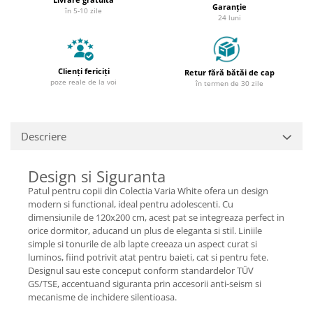
Garanție
în 5-10 zile
24 luni
Clienți fericiți
Retur fără bătăi de cap
poze reale de la voi
în termen de 30 zile
Descriere
Design si Siguranta
Patul pentru copii din Colectia Varia White ofera un design
modern si functional, ideal pentru adolescenti. Cu
dimensiunile de 120x200 cm, acest pat se integreaza perfect in
orice dormitor, aducand un plus de eleganta si stil. Liniile
simple si tonurile de alb lapte creeaza un aspect curat si
luminos, fiind potrivit atat pentru baieti, cat si pentru fete.
Designul sau este conceput conform standardelor TÜV
GS/TSE, accentuand siguranta prin accesorii anti-seism si
mecanisme de inchidere silentioasa.