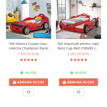
Pat masina Coupe-rosu,
Pat mașinuță pentru copii
colectia Champion Racer
Race Cup Red (190x90 cm)
90x190 Cm
cu pat suplimentar (90x180
1.450,00 RON
2.282,00 RON
cm)
IN STOC
IN STOC
ADAUGA IN COS
ADAUGA IN COS