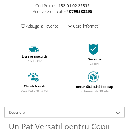
Cod Produs:
152 01 02 22532
Ai nevoie de ajutor?
0799588296
Adauga la Favorite
Cere informatii
Livrare gratuită
Garanție
în 5-10 zile
24 luni
Clienți fericiți
Retur fără bătăi de cap
poze reale de la voi
în termen de 30 zile
Descriere
Un Pat Versatil pentru Copii