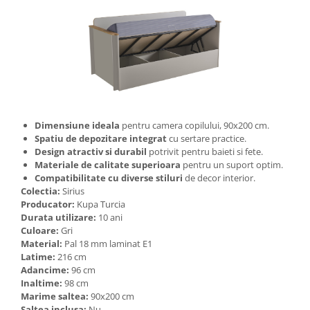
Dimensiune ideala
pentru camera copilului, 90x200 cm.
Spatiu de depozitare integrat
cu sertare practice.
Design atractiv si durabil
potrivit pentru baieti si fete.
Materiale de calitate superioara
pentru un suport optim.
Compatibilitate cu diverse stiluri
de decor interior.
Colectia:
Sirius
Producator:
Kupa Turcia
Durata utilizare:
10 ani
Culoare:
Gri
Material:
Pal 18 mm laminat E1
Latime:
216 cm
Adancime:
96 cm
Inaltime:
98 cm
Marime saltea:
90x200 cm
Saltea inclusa:
Nu