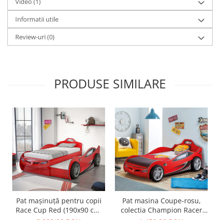
Video
(1)
Informatii utile
Review-uri
(0)
PRODUSE SIMILARE
Pat mașinuță pentru copii
Pat masina Coupe-rosu,
Race Cup Red (190x90 cm)
colectia Champion Racer
cu pat suplimentar (90x180
90x190 Cm