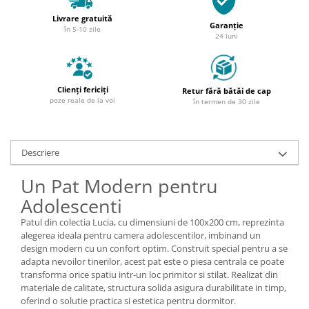
Livrare gratuită
Garanție
în 5-10 zile
24 luni
Clienți fericiți
Retur fără bătăi de cap
poze reale de la voi
în termen de 30 zile
Descriere
Un Pat Modern pentru
Adolescenti
Patul din colectia Lucia, cu dimensiuni de 100x200 cm, reprezinta
alegerea ideala pentru camera adolescentilor, imbinand un
design modern cu un confort optim. Construit special pentru a se
adapta nevoilor tinerilor, acest pat este o piesa centrala ce poate
transforma orice spatiu intr-un loc primitor si stilat. Realizat din
materiale de calitate, structura solida asigura durabilitate in timp,
oferind o solutie practica si estetica pentru dormitor.