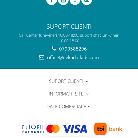
SUPORT CLIENTI
Call Center luni-vineri 10:00-18:00, suport chat luni-vineri
10:00-18:00
0799588296
office@dekada-kids.com
SUPORT CLIENTI
INFORMATII SITE
DATE COMERCIALE