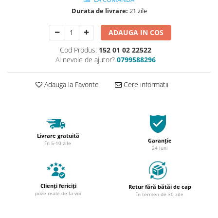
Durata de livrare:
21 zile
ADAUGA IN COS
Cod Produs:
152 01 02 22522
Ai nevoie de ajutor?
0799588296
Adauga la Favorite
Cere informatii
Livrare gratuită
Garanție
în 5-10 zile
24 luni
Clienți fericiți
Retur fără bătăi de cap
poze reale de la voi
în termen de 30 zile