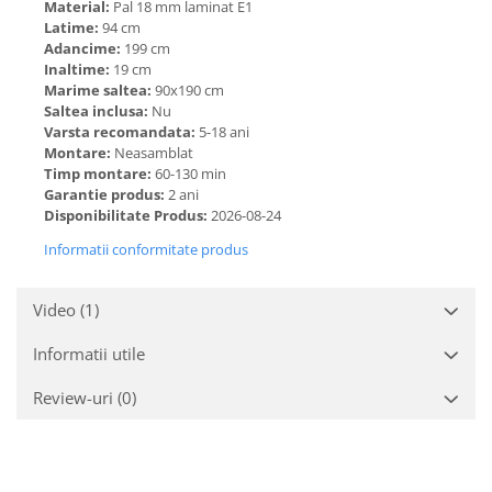
Material:
Pal 18 mm laminat E1
Latime:
94 cm
Adancime:
199 cm
Inaltime:
19 cm
Marime saltea:
90x190 cm
Saltea inclusa:
Nu
Varsta recomandata:
5-18 ani
Montare:
Neasamblat
Timp montare:
60-130 min
Garantie produs:
2 ani
Disponibilitate Produs:
2026-08-24
Informatii conformitate produs
Video
(1)
Informatii utile
Review-uri
(0)