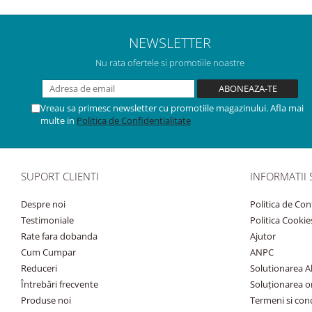
NEWSLETTER
Nu rata ofertele si promotiile noastre
Vreau sa primesc newsletter cu promotiile magazinului. Afla mai
multe in
Politica de Confidentialitate
SUPORT CLIENTI
INFORMATII 
Despre noi
Politica de Con
Testimoniale
Politica Cookie
Rate fara dobanda
Ajutor
Cum Cumpar
ANPC
Reduceri
Solutionarea Alt
Întrebări frecvente
Soluționarea onl
Produse noi
Termeni si cond