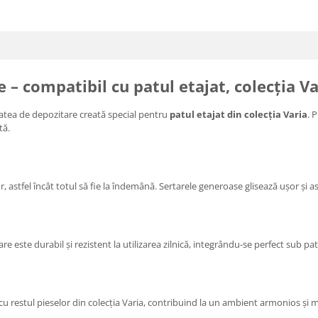
– compatibil cu patul etajat, colecția Va
tatea de depozitare creată special pentru
patul etajat din colecția Varia
. 
tă.
astfel încât totul să fie la îndemână. Sertarele generoase glisează ușor și as
e este durabil și rezistent la utilizarea zilnică, integrându-se perfect sub pat
 cu restul pieselor din colecția Varia, contribuind la un ambient armonios și 