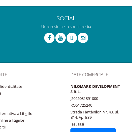
SOCIAL
Urmareste-ne in social media
SITE
DATE COMERCIALE
fidentialitate
NILOMARK DEVELOPMENT
S.R.L.
s
J2025031391000
RO51725240
Strada Fântânilor, Nr. 43, Bl.
ernativa a Litigiilor
B14, Ap. B39
ine a litigiilor
Iasi, Iasi
itii