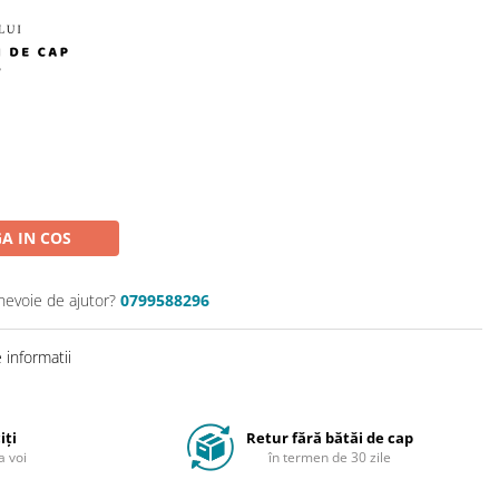
A IN COS
 nevoie de ajutor?
0799588296
informatii
iți
Retur fără bătăi de cap
a voi
în termen de 30 zile