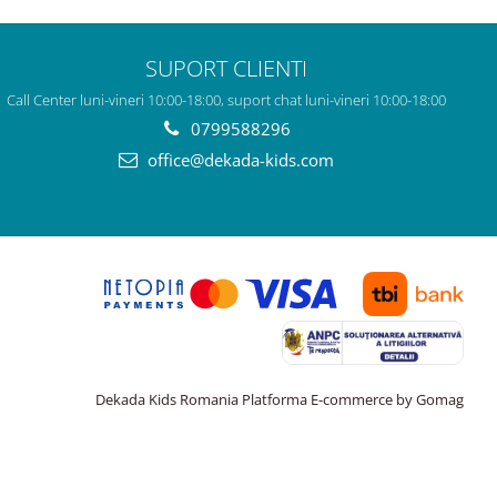
SUPORT CLIENTI
Call Center luni-vineri 10:00-18:00, suport chat luni-vineri 10:00-18:00
0799588296
office@dekada-kids.com
Dekada Kids Romania
Platforma E-commerce by Gomag