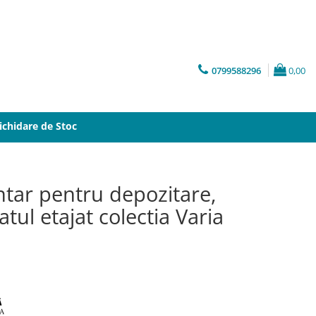
0799588296
0,00
ichidare de Stoc
ntar pentru depozitare,
tul etajat colectia Varia