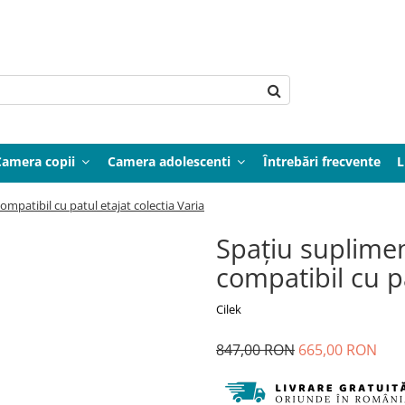
Camera copii
Camera adolescenti
Întrebări frecvente
L
mpatibil cu patul etajat colectia Varia
Spațiu suplime
compatibil cu pa
Cilek
847,00 RON
665,00 RON