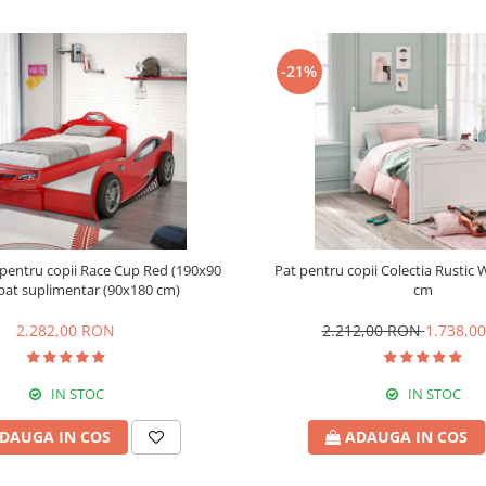
-21%
pentru copii Race Cup Red (190x90
Pat pentru copii Colectia Rustic
pat suplimentar (90x180 cm)
cm
2.282,00 RON
2.212,00 RON
1.738,0
IN STOC
IN STOC
DAUGA IN COS
ADAUGA IN COS