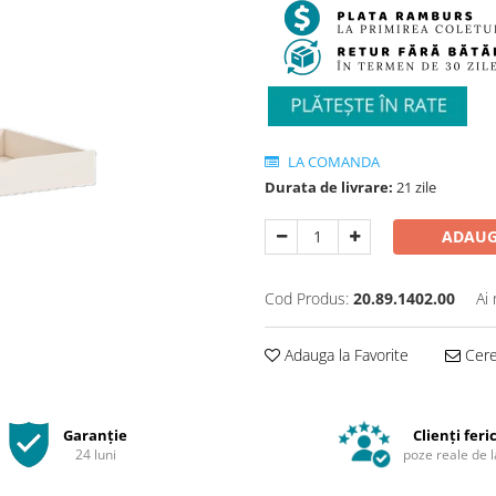
LA COMANDA
Durata de livrare:
21 zile
ADAUG
Cod Produs:
20.89.1402.00
Ai
Adauga la Favorite
Cere 
Garanție
Clienți feric
24 luni
poze reale de l