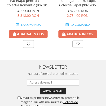
Pat etajat pentru copii,
Pat etajat pentru copii,
Colectia Romantic (90x 200-
Colectia Lapel (90x 200-
120x200 cm)
120x200 cm)
4.223,00 RON
3.822,00 RON
3.318,00 RON
2.754,00 RON
LA COMANDA
LA COMANDA
ADAUGA IN COS
ADAUGA IN COS
NEWSLETTER
Nu rata ofertele si promotiile noastre
Vreau sa primesc newsletter cu promotiile
magazinului. Afla mai multe in
Politica de