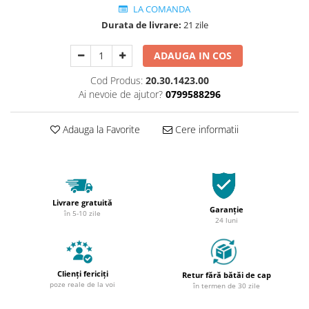
LA COMANDA
Durata de livrare:
21 zile
ADAUGA IN COS
Cod Produs:
20.30.1423.00
Ai nevoie de ajutor?
0799588296
Adauga la Favorite
Cere informatii
Livrare gratuită
Garanție
în 5-10 zile
24 luni
Clienți fericiți
Retur fără bătăi de cap
poze reale de la voi
în termen de 30 zile