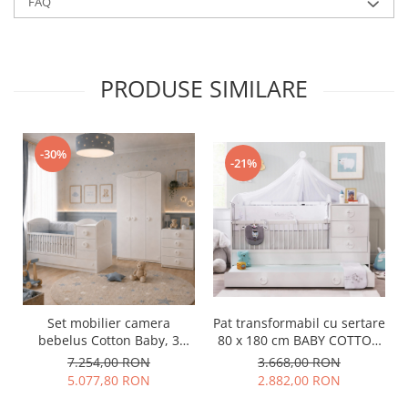
FAQ
PRODUSE SIMILARE
-30%
-21%
Set mobilier camera
Pat transformabil cu sertare
bebelus Cotton Baby, 3
80 x 180 cm BABY COTTON
piese – pat transformer,
Alb
7.254,00 RON
3.668,00 RON
dulap 3 usi si comoda
5.077,80 RON
2.882,00 RON