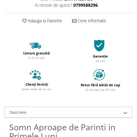
Ai nevoie de ajutor?
0799588296
Adauga la Favorite
Cere informatii
Livrare gratuită
Garanție
în 5-10 zile
24 luni
Clienți fericiți
Retur fără bătăi de cap
poze reale de la voi
în termen de 30 zile
Descriere
Somn Aproape de Parinti in
Primele Luni