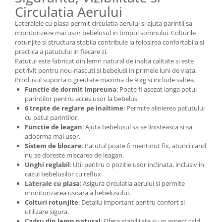
Circulatia Aerului
Lateralele cu plasa permit circulatia aerului si ajuta parintii sa
monitorizeze mai usor bebelusul in timpul somnului. Colturile
rotunjite si structura stabila contribuie la folosirea confortabila si
practica a patutului in fiecare zi.
Patutul este fabricat din lemn natural de inalta calitate si este
potrivit pentru nou-nascuti si bebelusi in primele luni de viata.
Produsul suporta o greutate maxima de 9 kg si include saltea.
Functie de dormit impreuna
: Poate fi asezat langa patul
parintilor pentru acces usor la bebelus.
6 trepte de reglare pe inaltime
: Permite alinierea patutului
cu patul parintilor.
Functie de leagan
: Ajuta bebelusul sa se linisteasca si sa
adoarma mai usor.
Sistem de blocare
: Patutul poate fi mentinut fix, atunci cand
nu se doreste miscarea de leagan.
Unghi reglabil
: Util pentru o pozitie usor inclinata, inclusiv in
cazul bebelusilor cu reflux.
Laterale cu plasa
: Asigura circulatia aerului si permite
monitorizarea usoara a bebelusului.
Colturi rotunjite
: Detaliu important pentru confort si
utilizare sigura.
Cadru din lemn natural
: Ofera stabilitate si un aspect cald,