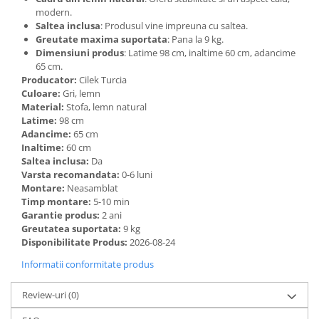
modern.
Saltea inclusa
: Produsul vine impreuna cu saltea.
Greutate maxima suportata
: Pana la 9 kg.
Dimensiuni produs
: Latime 98 cm, inaltime 60 cm, adancime
65 cm.
Producator:
Cilek Turcia
Culoare:
Gri, lemn
Material:
Stofa, lemn natural
Latime:
98 cm
Adancime:
65 cm
Inaltime:
60 cm
Saltea inclusa:
Da
Varsta recomandata:
0-6 luni
Montare:
Neasamblat
Timp montare:
5-10 min
Garantie produs:
2 ani
Greutatea suportata:
9 kg
Disponibilitate Produs:
2026-08-24
Informatii conformitate produs
Review-uri
(0)