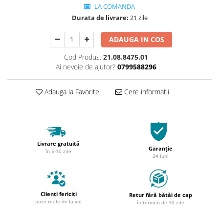
LA COMANDA
Durata de livrare:
21 zile
ADAUGA IN COS
Cod Produs:
21.08.8475.01
Ai nevoie de ajutor?
0799588296
Adauga la Favorite
Cere informatii
Livrare gratuită
Garanție
în 5-10 zile
24 luni
Clienți fericiți
Retur fără bătăi de cap
poze reale de la voi
în termen de 30 zile