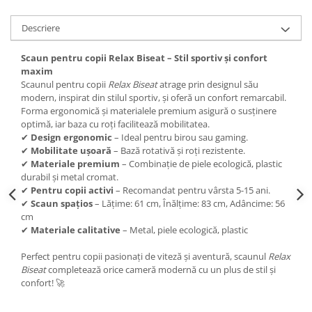
Descriere
Scaun pentru copii Relax Biseat – Stil sportiv și confort
maxim
Scaunul pentru copii
Relax Biseat
atrage prin designul său
modern, inspirat din stilul sportiv, și oferă un confort remarcabil.
Forma ergonomică și materialele premium asigură o susținere
optimă, iar baza cu roți facilitează mobilitatea.
✔
Design ergonomic
– Ideal pentru birou sau gaming.
✔
Mobilitate ușoară
– Bază rotativă și roți rezistente.
✔
Materiale premium
– Combinație de piele ecologică, plastic
durabil și metal cromat.
✔
Pentru copii activi
– Recomandat pentru vârsta 5-15 ani.
✔
Scaun spațios
– Lățime: 61 cm, Înălțime: 83 cm, Adâncime: 56
cm
✔
Materiale calitative
– Metal, piele ecologică, plastic
Perfect pentru copii pasionați de viteză și aventură, scaunul
Relax
Biseat
completează orice cameră modernă cu un plus de stil și
confort! 🚀