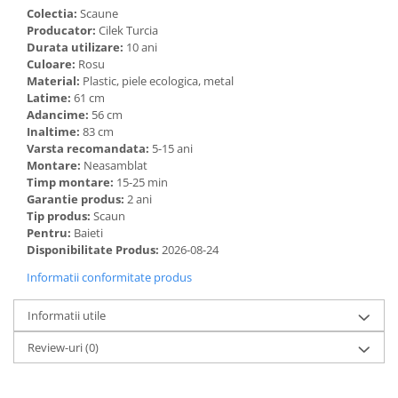
Colectia:
Scaune
Producator:
Cilek Turcia
Durata utilizare:
10 ani
Culoare:
Rosu
Material:
Plastic, piele ecologica, metal
Latime:
61 cm
Adancime:
56 cm
Inaltime:
83 cm
Varsta recomandata:
5-15 ani
Montare:
Neasamblat
Timp montare:
15-25 min
Garantie produs:
2 ani
Tip produs:
Scaun
Pentru:
Baieti
Disponibilitate Produs:
2026-08-24
Informatii conformitate produs
Informatii utile
Review-uri
(0)