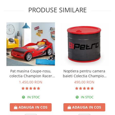
PRODUSE SIMILARE
Pat masina Coupe-rosu,
Noptiera pentru camera
colectia Champion Racer
baieti Colectia Champion
90x190 Cm
Racer
1.450,00 RON
490,00 RON
IN STOC
IN STOC
ADAUGA IN COS
ADAUGA IN COS