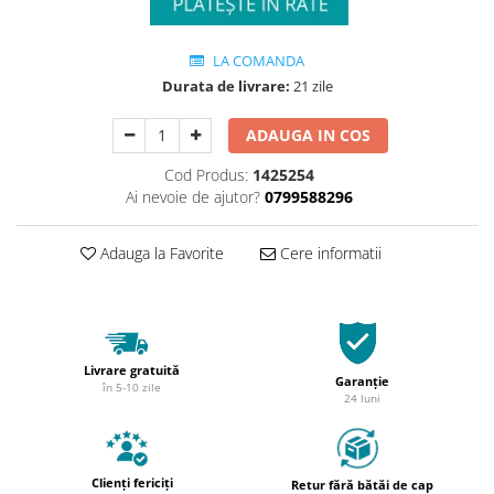
LA COMANDA
Durata de livrare:
21 zile
ADAUGA IN COS
Cod Produs:
1425254
Ai nevoie de ajutor?
0799588296
Adauga la Favorite
Cere informatii
Livrare gratuită
Garanție
în 5-10 zile
24 luni
Clienți fericiți
Retur fără bătăi de cap