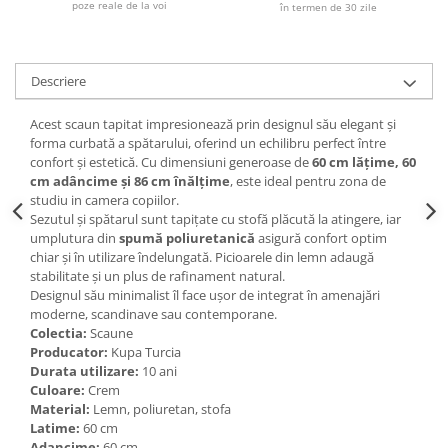
poze reale de la voi
în termen de 30 zile
Descriere
Acest scaun tapitat impresionează prin designul său elegant și
forma curbată a spătarului, oferind un echilibru perfect între
confort și estetică. Cu dimensiuni generoase de
60 cm lățime, 60
cm adâncime și 86 cm înălțime
, este ideal pentru zona de
studiu in camera copiilor.
Sezutul și spătarul sunt tapițate cu stofă plăcută la atingere, iar
umplutura din
spumă poliuretanică
asigură confort optim
chiar și în utilizare îndelungată. Picioarele din lemn adaugă
stabilitate și un plus de rafinament natural.
Designul său minimalist îl face ușor de integrat în amenajări
moderne, scandinave sau contemporane.
Colectia:
Scaune
Producator:
Kupa Turcia
Durata utilizare:
10 ani
Culoare:
Crem
Material:
Lemn, poliuretan, stofa
Latime:
60 cm
Adancime:
60 cm