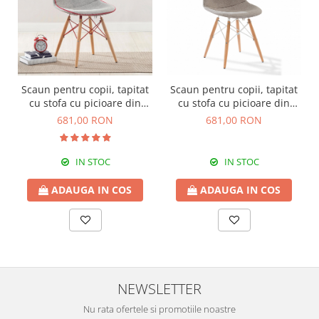
Scaun pentru copii, tapitat
Scaun pentru copii, tapitat
cu stofa cu picioare din
cu stofa cu picioare din
lemn Quatro Chair Grey
lemn Quatro Chair Beige
681,00 RON
681,00 RON
IN STOC
IN STOC
ADAUGA IN COS
ADAUGA IN COS
NEWSLETTER
Nu rata ofertele si promotiile noastre