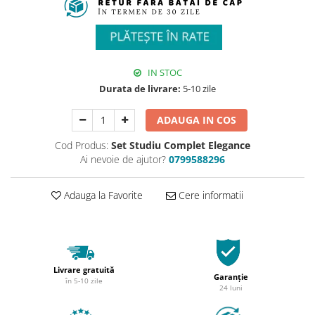
IN STOC
Durata de livrare:
5-10 zile
ADAUGA IN COS
Cod Produs:
Set Studiu Complet Elegance
Ai nevoie de ajutor?
0799588296
Adauga la Favorite
Cere informatii
Livrare gratuită
Garanție
în 5-10 zile
24 luni