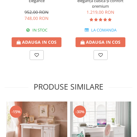
Elegance
eleganță clasică și confort
premium
952,00 RON
1.219,00 RON
748,00 RON
IN STOC
LA COMANDA
ADAUGA IN COS
ADAUGA IN COS
PRODUSE SIMILARE
-15%
-30%