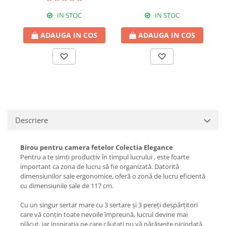
IN STOC
IN STOC
ADAUGA IN COS
ADAUGA IN COS
Descriere
Birou pentru camera fetelor Colectia Elegance
Pentru a te simți productiv în timpul lucrului , este foarte
important ca zona de lucru să fie organizată. Datorită
dimensiunilor sale ergonomice, oferă o zonă de lucru eficientă
cu dimensiunile sale de 117 cm.
Cu un singur sertar mare cu 3 sertare și 3 pereți despărțitori
care vă conțin toate nevoile împreună, lucrul devine mai
plăcut, iar inspirația pe care căutați nu vă părăsește niciodată.