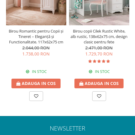
Birou Romantic pentru Copii și
Birou copii Cilek Rustic White,
Tineret – Eleganță și
alb rustic, 138x62x75 cm, design
Funcționalitate, 117x62x75 cm
clasic pentru fete
2.044,00 RON
2.471,00 RON
1.738,00 RON
1.729,70 RON
IN STOC
IN STOC
ADAUGA IN COS
ADAUGA IN COS
NEWSLETTER