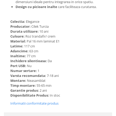
dimensiuni ideale pentru integrarea in orice spatiu.
Design cu picioare inalte
care faciliteaza curatarea.
Colectia:
Elegance
Producator:
Cilek Turcia
Durata utilizare:
10 ani
Culoare:
Roz trandafir/ crem
Material:
Pal 16 mm laminat E1
Latime:
117 cm
Adancime:
63 cm
Inaltime:
77 cm
Inchidere silentioasa:
Da
Port USB:
Nu
Numar sertare:
1
Varsta recomandata:
7-18 ani
Montare:
Neasamblat
Timp montare:
55-65 min
Garantie produs:
2 ani
Disponibilitate Produs:
In stoc
Informatii conformitate produs