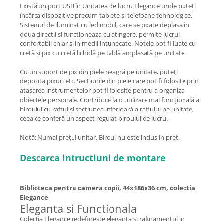
Există un port USB în Unitatea de lucru Elegance unde puteți
încărca dispozitive precum tablete și telefoane tehnologice.
Sistemul de iluminat cu led mobil, care se poate deplasa in
doua directii si functioneaza cu atingere, permite lucrul
confortabil chiar si in medii intunecate. Notele pot fi luate cu
cretă și pix cu cretă lichidă pe tablă amplasată pe unitate.
Cu un suport de pix din piele neagră pe unitate, puteți
depozita pixuri etc. Secțiunile din piele care pot fi folosite prin
atașarea instrumentelor pot fi folosite pentru a organiza
obiectele personale. Contribuie la o utilizare mai funcțională a
biroului cu raftul și secțiunea inferioară a raftului pe unitate,
ceea ce conferă un aspect regulat biroului de lucru.
Notă: Numai prețul unitar. Biroul nu este inclus in pret.
Descarca intructiuni de montare
Biblioteca pentru camera copii, 44x186x36 cm, colectia
Elegance
Eleganta si Functionala
Colectia Elegance redefineste eleganta si rafinamentul in