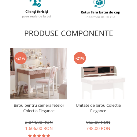
Clienți fericiți
Retur fără bătăi de cap
poze reale de la voi
în termen de 30 zile
PRODUSE COMPONENTE
-21%
-21%
-
B
Birou pentru camera fetelor
Unitate de birou Colectia
copii, 44x186x
Colectia Elegance
Elegance
2.044,00 RON
952,00 RON
1.606,00 RON
748,00 RON