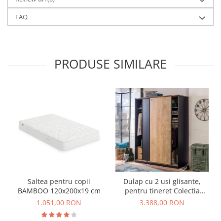
FAQ
PRODUSE SIMILARE
Saltea pentru copii
Dulap cu 2 usi glisante,
BAMBOO 120x200x19 cm
pentru tineret Colectia
Black, 164x60x206 cm
1.051,00 RON
3.388,00 RON