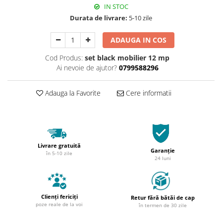
IN STOC
Durata de livrare:
5-10 zile
ADAUGA IN COS
Cod Produs:
set black mobilier 12 mp
Ai nevoie de ajutor?
0799588296
Adauga la Favorite
Cere informatii
Livrare gratuită
Garanție
în 5-10 zile
24 luni
Clienți fericiți
Retur fără bătăi de cap
poze reale de la voi
în termen de 30 zile