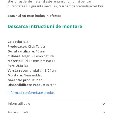
stie, un astfel de material este renumit nu numai pentru
durabitatea si siguranta mediului, ci si pentru preturile accesibile.
Scaunul nu este inclus in oferta!
Descarca intructiuni de montare
Colectia:
Black
Producator:
Cilek Turcia
Durata utilizare:
10 ani
Culoare:
Negru / Lemn natural
Material:
Pal 16 mm laminat E1
Port USB:
Da
Varsta recomandata:
13-24 ani
Montare:
Neasamblat
Garantie produs:
2 ani
Disponibilitate Produs:
In stoc
Informatii conformitate produs
Informatii utile
Review-uri
(0)