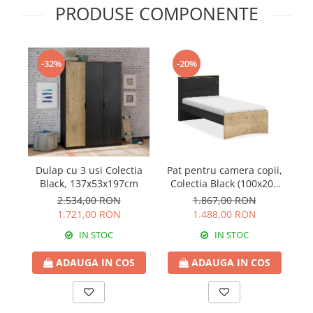
PRODUSE COMPONENTE
-32%
-20%
Dulap cu 3 usi Colectia
Pat pentru camera copii,
Black, 137x53x197cm
Colectia Black (100x200
cm)
1
2.534,00 RON
1.867,00 RON
1.721,00 RON
1.488,00 RON
IN STOC
IN STOC
ADAUGA IN COS
ADAUGA IN COS