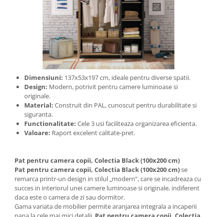
Dimensiuni:
137x53x197 cm, ideale pentru diverse spatii.
Design:
Modern, potrivit pentru camere luminoase si
originale.
Material:
Construit din PAL, cunoscut pentru durabilitate si
siguranta.
Functionalitate:
Cele 3 usi faciliteaza organizarea eficienta.
Valoare:
Raport excelent calitate-pret.
Pat pentru camera copii, Colectia Black (100x200 cm)
Pat pentru camera copii, Colectia Black (100x200 cm)
se
remarca printr-un design in stilul „modern”, care se incadreaza cu
succes in interiorul unei camere luminoase si originale, indiferent
daca este o camera de zi sau dormitor.
Gama variata de mobilier permite aranjarea integrala a incaperii
pana la cele mai mici detalii.
Pat pentru camera copii, Colectia