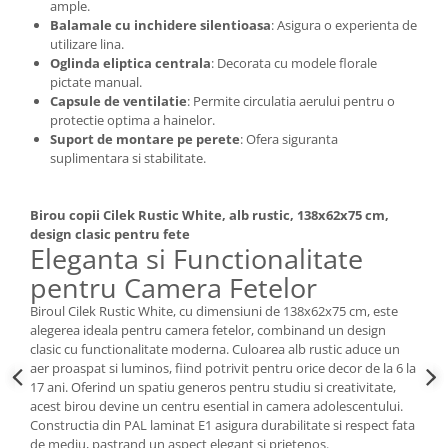
ample.
Balamale cu inchidere silentioasa
: Asigura o experienta de
utilizare lina.
Oglinda eliptica centrala
: Decorata cu modele florale
pictate manual.
Capsule de ventilatie
: Permite circulatia aerului pentru o
protectie optima a hainelor.
Suport de montare pe perete
: Ofera siguranta
suplimentara si stabilitate.
Birou copii Cilek Rustic White, alb rustic, 138x62x75 cm,
design clasic pentru fete
Eleganta si Functionalitate
pentru Camera Fetelor
Biroul Cilek Rustic White, cu dimensiuni de 138x62x75 cm, este
alegerea ideala pentru camera fetelor, combinand un design
clasic cu functionalitate moderna. Culoarea alb rustic aduce un
aer proaspat si luminos, fiind potrivit pentru orice decor de la 6 la
17 ani. Oferind un spatiu generos pentru studiu si creativitate,
acest birou devine un centru esential in camera adolescentului.
Constructia din PAL laminat E1 asigura durabilitate si respect fata
de mediu, pastrand un aspect elegant si prietenos.