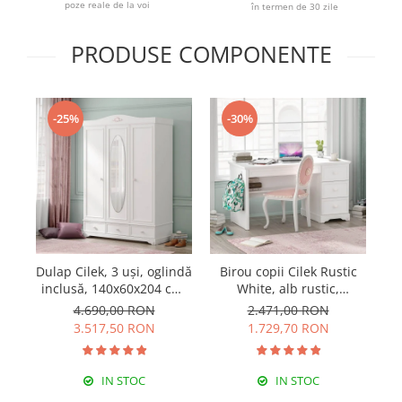
poze reale de la voi
în termen de 30 zile
PRODUSE COMPONENTE
-25%
-30%
Dulap Cilek, 3 uși, oglindă
Birou copii Cilek Rustic
Pa
inclusă, 140x60x204 cm,
White, alb rustic,
Ru
PAL alb, colecția Rustic
138x62x75 cm, design
4.690,00 RON
2.471,00 RON
White
clasic pentru fete
3.517,50 RON
1.729,70 RON
IN STOC
IN STOC