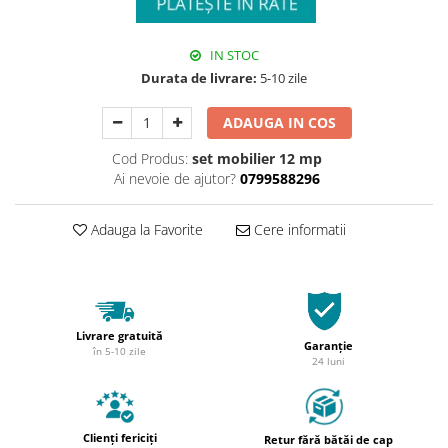
IN STOC
Durata de livrare:
5-10 zile
ADAUGA IN COS
Cod Produs:
set mobilier 12 mp
Ai nevoie de ajutor?
0799588296
Adauga la Favorite
Cere informatii
Livrare gratuită
Garanție
în 5-10 zile
24 luni
Clienți fericiți
Retur fără bătăi de cap