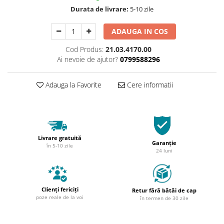
Durata de livrare:
5-10 zile
ADAUGA IN COS
Cod Produs:
21.03.4170.00
Ai nevoie de ajutor?
0799588296
Adauga la Favorite
Cere informatii
Livrare gratuită
Garanție
în 5-10 zile
24 luni
Clienți fericiți
Retur fără bătăi de cap
poze reale de la voi
în termen de 30 zile