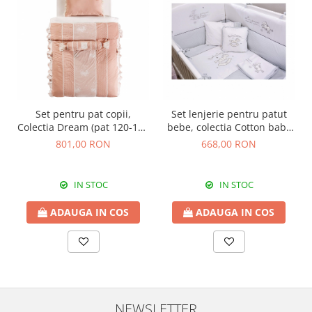
Set pentru pat copii,
Set lenjerie pentru patut
Colectia Dream (pat 120-160
bebe, colectia Cotton baby
cm)
75x115 cm
801,00 RON
668,00 RON
IN STOC
IN STOC
ADAUGA IN COS
ADAUGA IN COS
NEWSLETTER