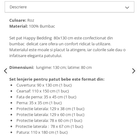
Descriere
Culoare:
Roz
Material:
100% Bumbac
Set pat Happy Bedding 80x130 cm este confectionat din
bumbac delicat care ofera un confort ridicat la utilizare.
Materialul este moale si placut la atingere, iar culorile sale dau o
infatisare eleganta patutului.
Dimensiuni:
lungime: 130 cm; latime: 80 cm
Set lenjerie pentru patut bebe este format din:
Cuvertura: 90 x 130 cm (1 buc)
Cearsaf: 110 x 150 cm (1 buc)
Fata de perna: 35 x 45 cm (1 buc)
Perna: 35 x 35 cm (1 buc)
Protectie laterala: 129 x 38 cm (1 buc)
Protectie laterala: 129 x 60 cm (1 buc)
Protectie laterala: 78 x 60 cm (1 buc)
Protectie laterala : 78 x 67 cm (1 buc)
Patura: 110 x 180 cm (1 buc)