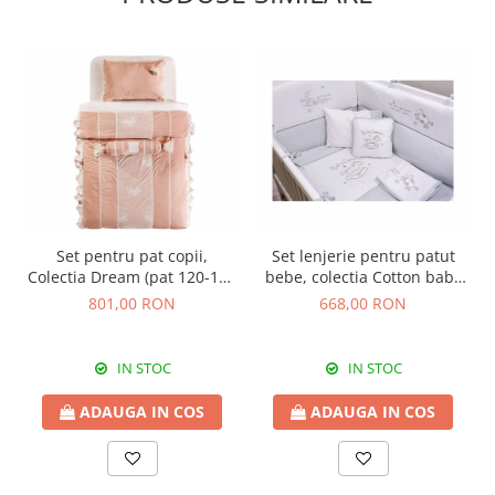
Set pentru pat copii,
Set lenjerie pentru patut
Colectia Dream (pat 120-160
bebe, colectia Cotton baby
cm)
75x115 cm
801,00 RON
668,00 RON
IN STOC
IN STOC
ADAUGA IN COS
ADAUGA IN COS