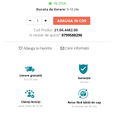
IN STOC
Durata de livrare:
5-10 zile
ADAUGA IN COS
Cod Produs:
21.04.4482.00
Ai nevoie de ajutor?
0799588296
Adauga la Favorite
Cere informatii
Livrare gratuită
Garanție
în 5-10 zile
24 luni
Clienți fericiți
Retur fără bătăi de cap
poze reale de la voi
în termen de 30 zile