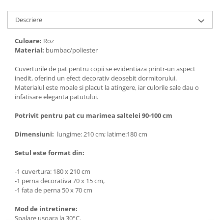
Descriere
Culoare:
Roz
Material:
bumbac/poliester
Cuverturile de pat pentru copii se evidentiaza printr-un aspect
inedit, oferind un efect decorativ deosebit dormitorului.
Materialul este moale si placut la atingere, iar culorile sale dau o
infatisare eleganta patutului.
Potrivit pentru pat cu marimea saltelei 90-100 cm
Dimensiuni:
lungime: 210 cm; latime:180 cm
Setul este format din:
-1 cuvertura: 180 x 210 cm
-1 perna decorativa 70 x 15 cm,
-1 fata de perna 50 x 70 cm
Mod de intretinere:
Spalare usoara la 30°C.