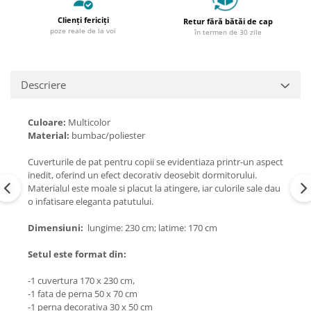
Clienți fericiți
Retur fără bătăi de cap
poze reale de la voi
în termen de 30 zile
Descriere
Culoare:
Multicolor
Material:
bumbac/poliester
Cuverturile de pat pentru copii se evidentiaza printr-un aspect
inedit, oferind un efect decorativ deosebit dormitorului.
Materialul este moale si placut la atingere, iar culorile sale dau
o infatisare eleganta patutului.
Dimensiuni:
lungime: 230 cm; latime: 170 cm
Setul este format din:
-1 cuvertura 170 x 230 cm,
-1 fata de perna 50 x 70 cm
-1 perna decorativa 30 x 50 cm