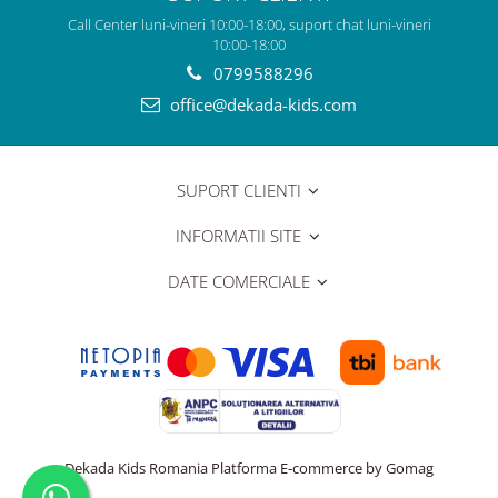
Call Center luni-vineri 10:00-18:00, suport chat luni-vineri
10:00-18:00
0799588296
office@dekada-kids.com
SUPORT CLIENTI
INFORMATII SITE
DATE COMERCIALE
Dekada Kids Romania
Platforma E-commerce by Gomag