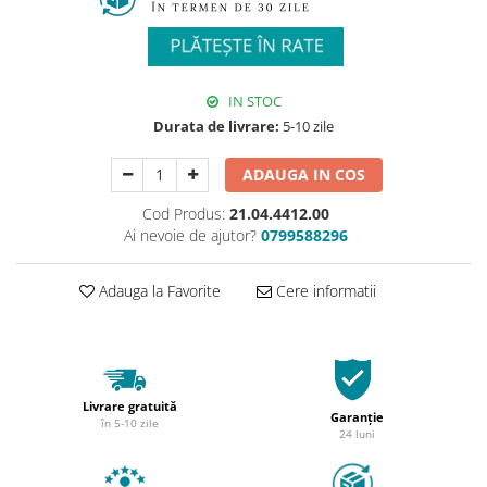
IN STOC
Durata de livrare:
5-10 zile
ADAUGA IN COS
Cod Produs:
21.04.4412.00
Ai nevoie de ajutor?
0799588296
Adauga la Favorite
Cere informatii
Livrare gratuită
Garanție
în 5-10 zile
24 luni