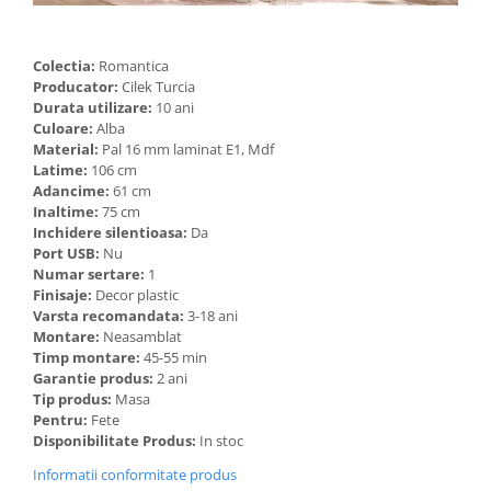
Colectia:
Romantica
Producator:
Cilek Turcia
Durata utilizare:
10 ani
Culoare:
Alba
Material:
Pal 16 mm laminat E1, Mdf
Latime:
106 cm
Adancime:
61 cm
Inaltime:
75 cm
Inchidere silentioasa:
Da
Port USB:
Nu
Numar sertare:
1
Finisaje:
Decor plastic
Varsta recomandata:
3-18 ani
Montare:
Neasamblat
Timp montare:
45-55 min
Garantie produs:
2 ani
Tip produs:
Masa
Pentru:
Fete
Disponibilitate Produs:
In stoc
Informatii conformitate produs