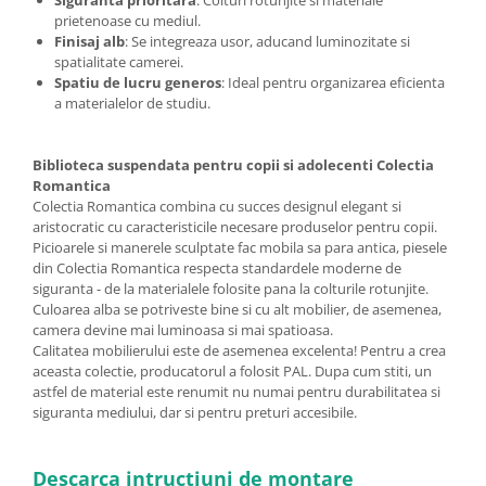
prietenoase cu mediul.
Finisaj alb
: Se integreaza usor, aducand luminozitate si
spatialitate camerei.
Spatiu de lucru generos
: Ideal pentru organizarea eficienta
a materialelor de studiu.
Biblioteca suspendata pentru copii si adolecenti Colectia
Romantica
Colectia Romantica combina cu succes designul elegant si
aristocratic cu caracteristicile necesare produselor pentru copii.
Picioarele si manerele sculptate fac mobila sa para antica, piesele
din Colectia Romantica respecta standardele moderne de
siguranta - de la materialele folosite pana la colturile rotunjite.
Culoarea alba se potriveste bine si cu alt mobilier, de asemenea,
camera devine mai luminoasa si mai spatioasa.
Calitatea mobilierului este de asemenea excelenta! Pentru a crea
aceasta colectie, producatorul a folosit PAL. Dupa cum stiti, un
astfel de material este renumit nu numai pentru durabilitatea si
siguranta mediului, dar si pentru preturi accesibile.
Descarca intructiuni de montare