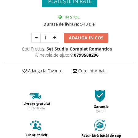
IN STOC
Durata de livrare:
5-10 zile
ADAUGA IN COS
Cod Produs:
Set Studiu Complet Romantica
Ai nevoie de ajutor?
0799588296
Adauga la Favorite
Cere informatii
Livrare gratuită
Garanție
în 5-10 zile
24 luni
Clienți fericiți
Retur fără bătăi de cap