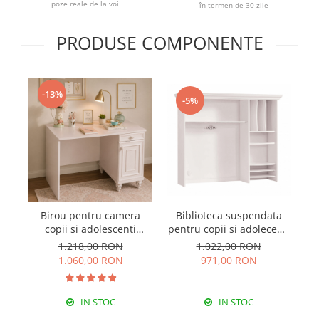
poze reale de la voi
în termen de 30 zile
PRODUSE COMPONENTE
-13%
-5%
Birou pentru camera
Biblioteca suspendata
copii si adolescenti
pentru copii si adolecenti
Colectia Romantica
Colectia Romantica
1.218,00 RON
1.022,00 RON
Ro
1.060,00 RON
971,00 RON
IN STOC
IN STOC