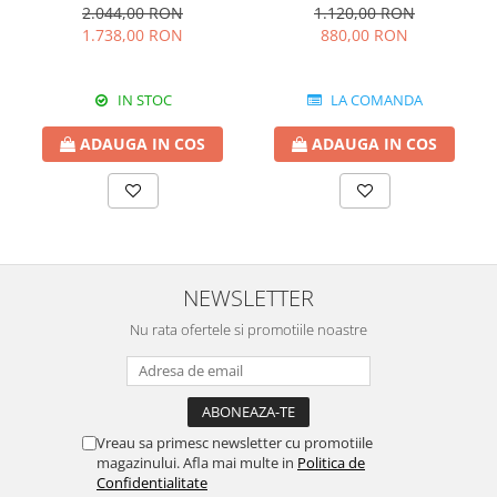
Funcționalitate, 117x62x75
lucru modern, colecția Varia
2.044,00 RON
1.120,00 RON
cm
white
1.738,00 RON
880,00 RON
IN STOC
LA COMANDA
ADAUGA IN COS
ADAUGA IN COS
NEWSLETTER
Nu rata ofertele si promotiile noastre
Vreau sa primesc newsletter cu promotiile
magazinului. Afla mai multe in
Politica de
Confidentialitate