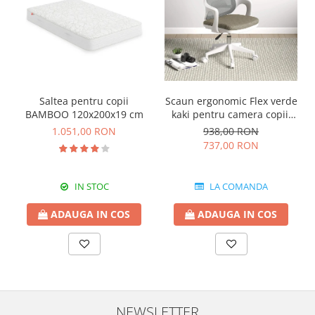
Saltea pentru copii
Scaun ergonomic Flex verde
BAMBOO 120x200x19 cm
kaki pentru camera copii,
cu roți și spătar ventilat
1.051,00 RON
938,00 RON
737,00 RON
IN STOC
LA COMANDA
ADAUGA IN COS
ADAUGA IN COS
NEWSLETTER