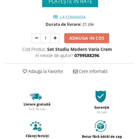
LA COMANDA
Durata de livrare:
21 zile
ADAUGA IN COS
Cod Produs:
Set Studiu Modern Varia Crem
Ai nevoie de ajutor?
0799588296
Adauga la Favorite
Cere informatii
Livrare gratuită
Garanție
în 5-10 zile
24 luni
Clienți fericiți
Retur fără bătăi de cap