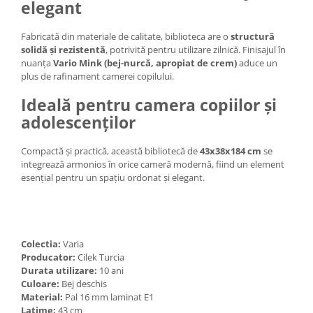
elegant
Fabricată din materiale de calitate, biblioteca are o
structură
solidă și rezistentă
, potrivită pentru utilizare zilnică. Finisajul în
nuanța
Vario Mink (bej-nurcă, apropiat de crem)
aduce un
plus de rafinament camerei copilului.
Ideală pentru camera copiilor și
adolescenților
Compactă și practică, această bibliotecă de
43x38x184 cm
se
integrează armonios în orice cameră modernă, fiind un element
esențial pentru un spațiu ordonat și elegant.
Colectia:
Varia
Producator:
Cilek Turcia
Durata utilizare:
10 ani
Culoare:
Bej deschis
Material:
Pal 16 mm laminat E1
Latime:
43 cm