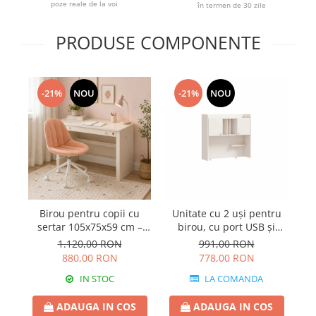
poze reale de la voi
în termen de 30 zile
PRODUSE COMPONENTE
-21%
NOU
-21%
NOU
Birou pentru copii cu
Unitate cu 2 uși pentru
Bi
sertar 105x75x59 cm –
birou, cu port USB și
Spațiu de lucru modern,
rafturi pentru carți,
4
1.120,00 RON
991,00 RON
colecția Varia
colectia Varia
880,00 RON
778,00 RON
IN STOC
LA COMANDA
ADAUGA IN COS
ADAUGA IN COS