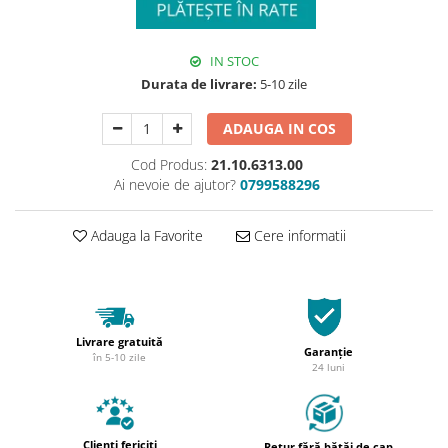
IN STOC
Durata de livrare:
5-10 zile
ADAUGA IN COS
Cod Produs:
21.10.6313.00
Ai nevoie de ajutor?
0799588296
Adauga la Favorite
Cere informatii
Livrare gratuită
Garanție
în 5-10 zile
24 luni
Clienți fericiți
Retur fără bătăi de cap