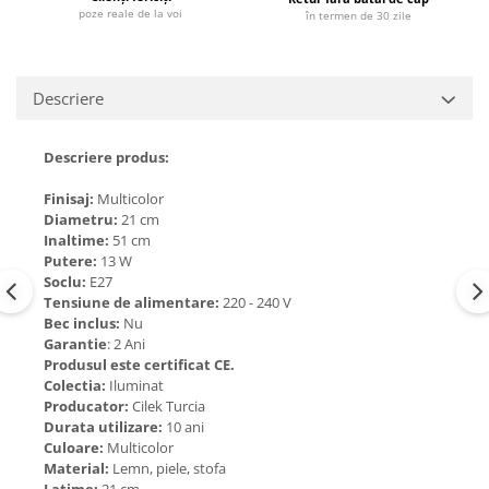
poze reale de la voi
în termen de 30 zile
Descriere
Descriere produs:
Finisaj:
Multicolor
Diametru:
21 cm
Inaltime:
51 cm
Putere:
13 W
Soclu:
E27
Tensiune de alimentare:
220 - 240 V
Bec inclus:
Nu
Garantie
: 2 Ani
Produsul este certificat CE.
Colectia:
Iluminat
Producator:
Cilek Turcia
Durata utilizare:
10 ani
Culoare:
Multicolor
Material:
Lemn, piele, stofa
Latime:
21 cm