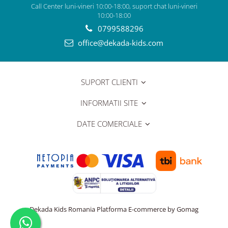
Call Center luni-vineri 10:00-18:00, suport chat luni-vineri
10:00-18:00
0799588296
office@dekada-kids.com
SUPORT CLIENTI
INFORMATII SITE
DATE COMERCIALE
Dekada Kids Romania
Platforma E-commerce by Gomag