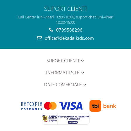
SUPORT CLIENTI
Call Center luni-vineri 10:00-18:00, suport chat luni-vineri
10:00-18:00
0799588296
office@dekada-kids.com
SUPORT CLIENTI
INFORMATII SITE
DATE COMERCIALE