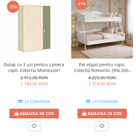
-21%
-25%
Dulap cu 3 usi pentru camera
Pat etajat pentru copii,
copii, Colectia Montessori
Colectia Romantic (90x 200-
120x200 cm)
2.912,00 RON
4.223,00 RON
2.184,00 RON
3.318,00 RON
LA COMANDA
LA COMANDA
ADAUGA IN COS
ADAUGA IN COS