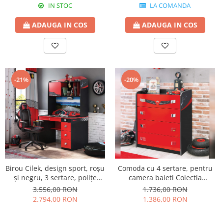
IN STOC
LA COMANDA
ADAUGA IN COS
ADAUGA IN COS
-21%
-20%
Birou Cilek, design sport, roșu
Comoda cu 4 sertare, pentru
și negru, 3 sertare, polițe
camera baieti Colectia
organizare, colecția Champion
Champion Racer
3.556,00 RON
1.736,00 RON
Racer
2.794,00 RON
1.386,00 RON