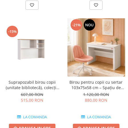
-21%
NOU
-15%
Suprapozabil birou copii
Birou pentru copii cu sertar
(unitate bibliotecă), colecția
103x75x58 cm – Spațiu de
Nova – 120x26x83 cm
lucru modern, colecția Varia
607,00 RON
1.120,00 RON
white
515,00 RON
880,00 RON
LA COMANDA
LA COMANDA