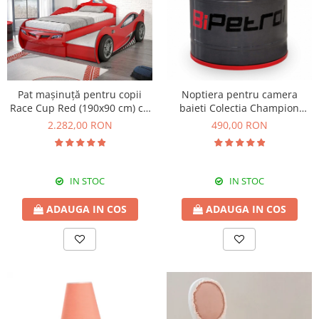
Pat mașinuță pentru copii
Noptiera pentru camera
Race Cup Red (190x90 cm) cu
baieti Colectia Champion
pat suplimentar (90x180 cm)
Racer
2.282,00 RON
490,00 RON
IN STOC
IN STOC
ADAUGA IN COS
ADAUGA IN COS