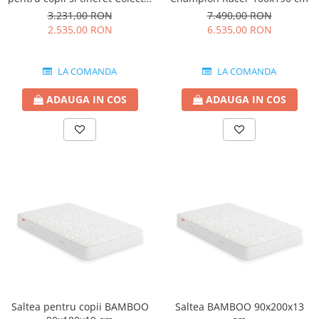
Modera, 120x200 cm
3.231,00 RON
7.490,00 RON
2.535,00 RON
6.535,00 RON
LA COMANDA
LA COMANDA
ADAUGA IN COS
ADAUGA IN COS
Saltea pentru copii BAMBOO
Saltea BAMBOO 90x200x13