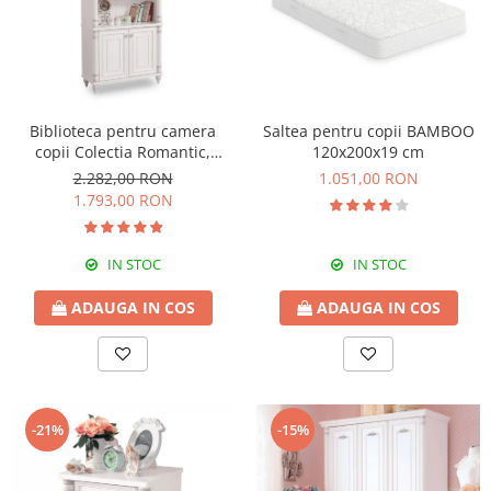
Biblioteca pentru camera
Saltea pentru copii BAMBOO
copii Colectia Romantic,
120x200x19 cm
96x42x186 cm
2.282,00 RON
1.051,00 RON
1.793,00 RON
IN STOC
IN STOC
ADAUGA IN COS
ADAUGA IN COS
-21%
-15%