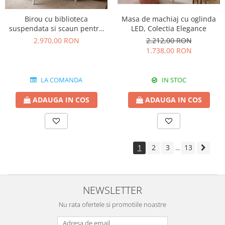
Birou cu biblioteca
Masa de machiaj cu oglinda
suspendata si scaun pentru
LED, Colectia Elegance
camera copii, 123x166x63 cm
2.970,00 RON
2.212,00 RON
Colectia Angel
1.738,00 RON
LA COMANDA
IN STOC
ADAUGA IN COS
ADAUGA IN COS
1
2
3
13
...
NEWSLETTER
Nu rata ofertele si promotiile noastre