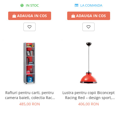
IN STOC
LA COMANDA
ADAUGA IN COS
ADAUGA IN COS
Rafturi pentru carti, pentru
Lustra pentru copii Biconcept
camera baieti, colectia Race
Racing Red – design sport,
Cup
roșu
485,00 RON
406,00 RON