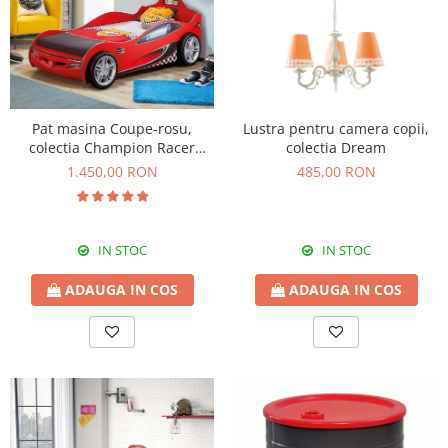
Pat masina Coupe-rosu,
Lustra pentru camera copii,
colectia Champion Racer
colectia Dream
90x190 Cm
1.450,00 RON
485,00 RON
IN STOC
IN STOC
ADAUGA IN COS
ADAUGA IN COS