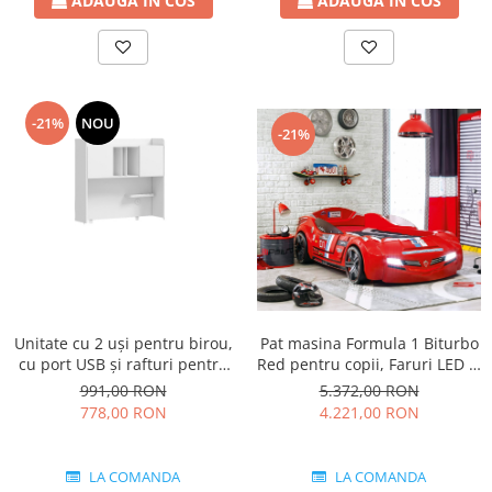
ADAUGA IN COS
ADAUGA IN COS
-21%
NOU
-21%
Unitate cu 2 uși pentru birou,
Pat masina Formula 1 Biturbo
cu port USB și rafturi pentru
Red pentru copii, Faruri LED și
carți, colectia Varia White
Design Premium
991,00 RON
5.372,00 RON
778,00 RON
4.221,00 RON
LA COMANDA
LA COMANDA