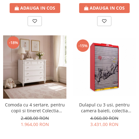
ADAUGA IN COS
ADAUGA IN COS
-18%
-15%
Comoda cu 4 sertare, pentru
Dulapul cu 3 usi, pentru
copii si tineret Colectia
camera baieti, colectia
Romantic, 90x49x88 cm
Champion Racer
2.408,00 RON
4.060,00 RON
1.964,00 RON
3.431,00 RON