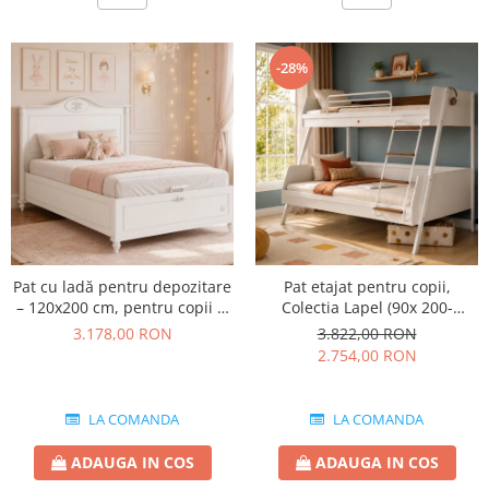
-28%
Pat cu ladă pentru depozitare
Pat etajat pentru copii,
– 120x200 cm, pentru copii și
Colectia Lapel (90x 200-
adolescenți, colecția Romantic
120x200 cm)
3.178,00 RON
3.822,00 RON
2.754,00 RON
LA COMANDA
LA COMANDA
ADAUGA IN COS
ADAUGA IN COS