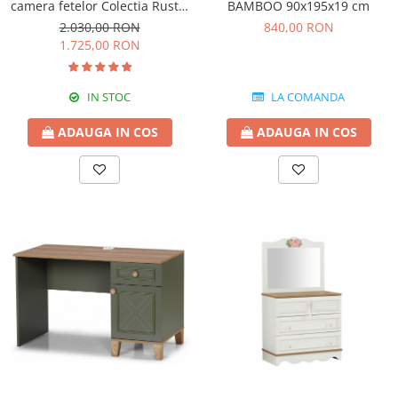
camera fetelor Colectia Rustic
BAMBOO 90x195x19 cm
White 108x75x62 cm
2.030,00 RON
840,00 RON
1.725,00 RON
IN STOC
LA COMANDA
ADAUGA IN COS
ADAUGA IN COS