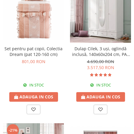
Set pentru pat copii, Colectia
Dulap Cilek, 3 uși, oglindă
Dream (pat 120-160 cm)
inclusă, 140x60x204 cm, PAL
alb, colecția Rustic White
801,00 RON
4.690,00 RON
3.517,50 RON
IN STOC
IN STOC
ADAUGA IN COS
ADAUGA IN COS
-21%