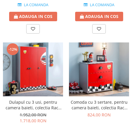
LA COMANDA
LA COMANDA
ADAUGA IN COS
ADAUGA IN COS
-12%
Dulapul cu 3 usi, pentru
Comoda cu 3 sertare, pentru
camera baieti, colectia Race
camera baieti, colectia Race
Cup
Cup
1.952,00 RON
824,00 RON
1.718,00 RON