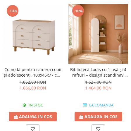
-10%
-10%
Comodă pentru camera copii
Bibliotecă Louis cu 1 ușă și 4
și adolescenți, 100x46x77 cm,
rafturi – design scandinav,
colecția Louis
70x35x174 cm
1.852,00 RON
1.627,00 RON
1.666,00 RON
1.464,00 RON
IN STOC
LA COMANDA
ADAUGA IN COS
ADAUGA IN COS