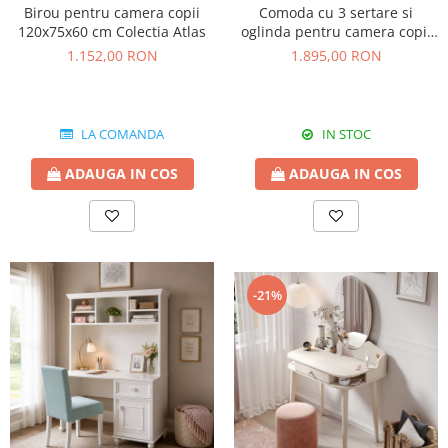
Birou pentru camera copii
Comoda cu 3 sertare si
120x75x60 cm Colectia Atlas
oglinda pentru camera copii
Colectia Luna
1.152,00 RON
1.895,00 RON
LA COMANDA
IN STOC
ADAUGA IN COS
ADAUGA IN COS
-21%