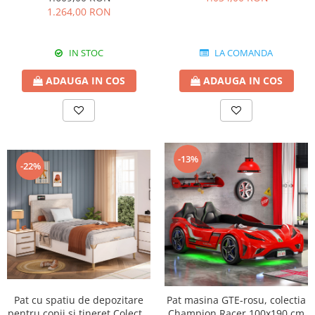
1.264,00 RON
IN STOC
LA COMANDA
ADAUGA IN COS
ADAUGA IN COS
-13%
-22%
Pat cu spatiu de depozitare
Pat masina GTE-rosu, colectia
pentru copii si tineret Colectia
Champion Racer 100x190 cm