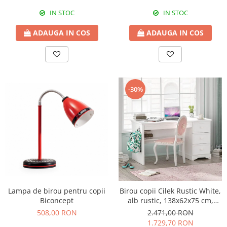
IN STOC
IN STOC
ADAUGA IN COS
ADAUGA IN COS
-30%
Lampa de birou pentru copii
Birou copii Cilek Rustic White,
Biconcept
alb rustic, 138x62x75 cm,
design clasic pentru fete
508,00 RON
2.471,00 RON
1.729,70 RON