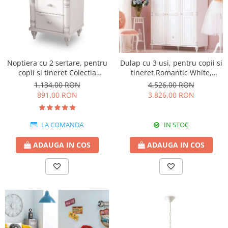
Noptiera cu 2 sertare, pentru
Dulap cu 3 usi, pentru copii si
copii si tineret Colectia
tineret Romantic White,
Romantic, 50x42x56 cm
140x58x203 cm
1.134,00 RON
4.526,00 RON
891,00 RON
3.826,00 RON
LA COMANDA
IN STOC
ADAUGA IN COS
ADAUGA IN COS