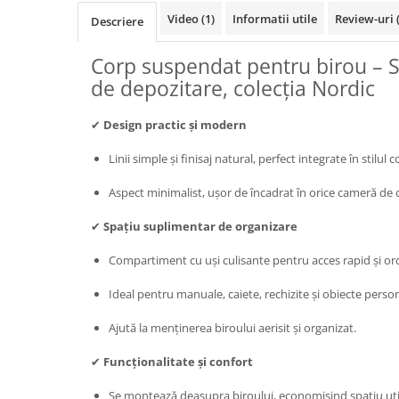
Video
(1)
Informatii utile
Review-uri
Descriere
Corp suspendat pentru birou – 
de depozitare, colecția Nordic
✔
Design practic și modern
Linii simple și finisaj natural, perfect integrate în stilul c
Aspect minimalist, ușor de încadrat în orice cameră de 
✔
Spațiu suplimentar de organizare
Compartiment cu uși culisante pentru acces rapid și or
Ideal pentru manuale, caiete, rechizite și obiecte perso
Ajută la menținerea biroului aerisit și organizat.
✔
Funcționalitate și confort
Se montează deasupra biroului, economisind spațiu uti