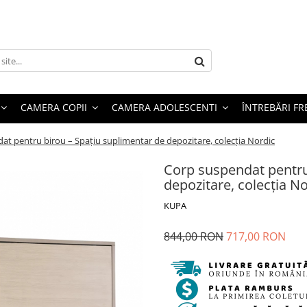
CAMERA COPII
CAMERA ADOLESCENTI
ÎNTREBĂRI F
at pentru birou – Spațiu suplimentar de depozitare, colecția Nordic
Corp suspendat pentru
depozitare, colecția N
KUPA
844,00 RON
717,00 RON