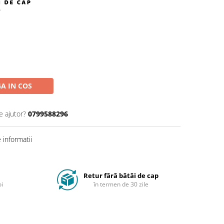
A IN COS
e ajutor?
0799588296
informatii
Retur fără bătăi de cap
oi
în termen de 30 zile