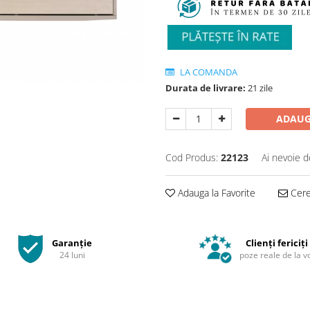
LA COMANDA
Durata de livrare:
21 zile
ADAUG
Cod Produs:
22123
Ai nevoie d
Adauga la Favorite
Cere 
Garanție
Clienți fericiți
24 luni
poze reale de la v