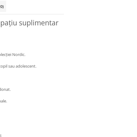
(0)
Spațiu suplimentar
olecției Nordic.
copil sau adolescent.
donat.
nale.
l.