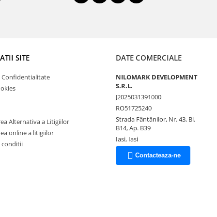
TII SITE
DATE COMERCIALE
e Confidentialitate
NILOMARK DEVELOPMENT
S.R.L.
ookies
J2025031391000
RO51725240
Strada Fântânilor, Nr. 43, Bl.
a Alternativa a Litigiilor
B14, Ap. B39
a online a litigiilor
Iasi, Iasi
 conditii
Contacteaza-ne