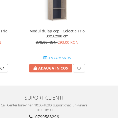
-16%
 Trio
Modul dulap copii Colectia Trio
Modul 
39x32x88 cm
N
378,00 RON
293,00 RON
1.5
LA COMANDA
ADAUGA IN COS
A
SUPORT CLIENTI
Call Center luni-vineri 10:00-18:00, suport chat luni-vineri
10:00-18:00
0799588296