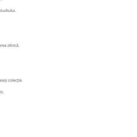
studiului.
rea zilnică.
ași colecție.
ic.