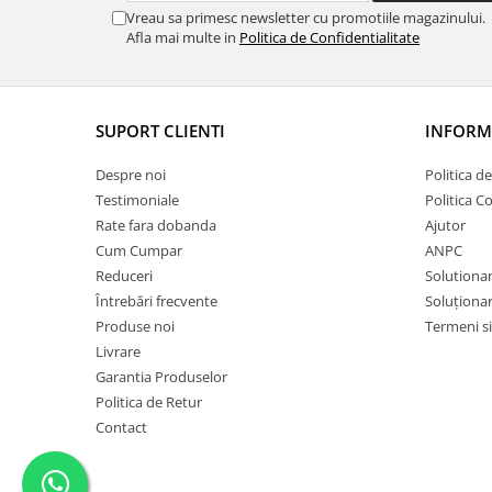
Vreau sa primesc newsletter cu promotiile magazinului.
Afla mai multe in
Politica de Confidentialitate
SUPORT CLIENTI
INFORMA
Despre noi
Politica d
Testimoniale
Politica C
Rate fara dobanda
Ajutor
Cum Cumpar
ANPC
Reduceri
Solutionare
Întrebări frecvente
Soluționare
Produse noi
Termeni si
Livrare
Garantia Produselor
Politica de Retur
Contact