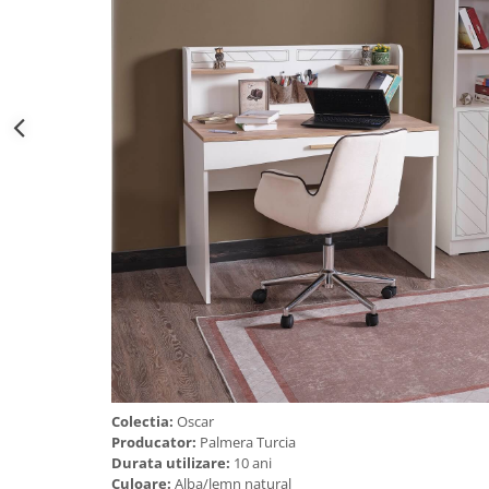
Colectia:
Oscar
Producator:
Palmera Turcia
Durata utilizare:
10 ani
Culoare:
Alba/lemn natural