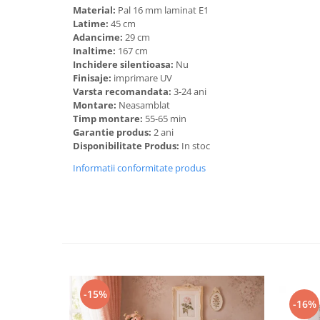
Material:
Pal 16 mm laminat E1
Latime:
45 cm
Adancime:
29 cm
Inaltime:
167 cm
Inchidere silentioasa:
Nu
Finisaje:
imprimare UV
Varsta recomandata:
3-24 ani
Montare:
Neasamblat
Timp montare:
55-65 min
Garantie produs:
2 ani
Disponibilitate Produs:
In stoc
Informatii conformitate produs
-15%
-16%