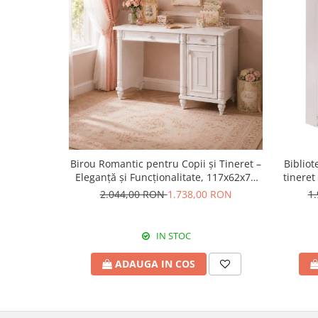
Birou Romantic pentru Copii și Tineret –
Bibliot
Eleganță și Funcționalitate, 117x62x75
tineret
cm
2.044,00 RON
1.738,00 RON
1
IN STOC
ADAUGA IN COS