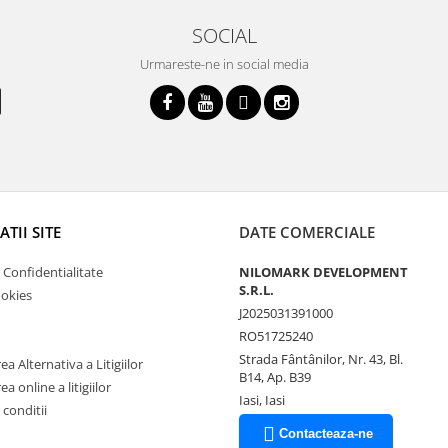
SOCIAL
Urmareste-ne in social media
TII SITE
DATE COMERCIALE
e Confidentialitate
NILOMARK DEVELOPMENT
S.R.L.
ookies
J2025031391000
RO51725240
Strada Fântânilor, Nr. 43, Bl.
a Alternativa a Litigiilor
B14, Ap. B39
a online a litigiilor
Iasi, Iasi
 conditii
Contacteaza-ne