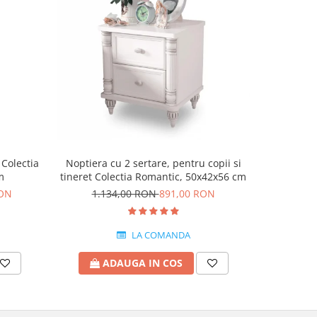
-15%
 Colectia
Noptiera cu 2 sertare, pentru copii si
Dulap cu 
m
tineret Colectia Romantic, 50x42x56 cm
Romant
RON
1.134,00 RON
891,00 RON
4.5
LA COMANDA
ADAUGA IN COS
A