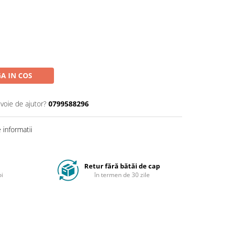
A IN COS
evoie de ajutor?
0799588296
informatii
Retur fără bătăi de cap
oi
în termen de 30 zile