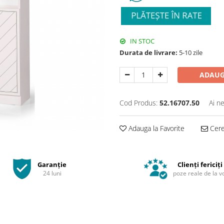
IN STOC
Durata de livrare:
5-10 zile
ADAUG
Cod Produs:
52.16707.50
Ai n
Adauga la Favorite
Cere 
Garanție
Clienți fericiți
24 luni
poze reale de la v