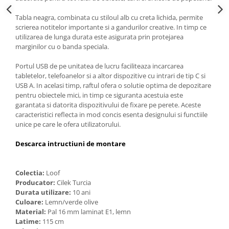
Tabla neagra, combinata cu stiloul alb cu creta lichida, permite
scrierea notitelor importante si a gandurilor creative. In timp ce
utilizarea de lunga durata este asigurata prin protejarea
marginilor cu o banda speciala.
Portul USB de pe unitatea de lucru faciliteaza incarcarea
tabletelor, telefoanelor si a altor dispozitive cu intrari de tip C si
USB A. In acelasi timp, raftul ofera o solutie optima de depozitare
pentru obiectele mici, in timp ce siguranta acestuia este
garantata si datorita dispozitivului de fixare pe perete. Aceste
caracteristici reflecta in mod concis esenta designului si functiile
unice pe care le ofera utilizatorului.
Descarca intructiuni de montare
Colectia:
Loof
Producator:
Cilek Turcia
Durata utilizare:
10 ani
Culoare:
Lemn/verde olive
Material:
Pal 16 mm laminat E1, lemn
Latime:
115 cm