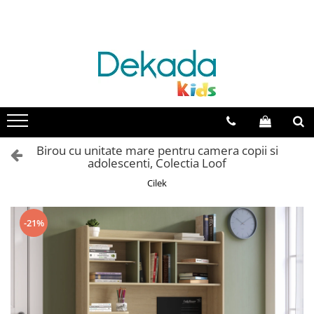
Catalog mobila
Camera bebelusi
Camera copii
Camera adolescenti
Paturi
Colectia Cotton Baby
Colectia Champion Racer
Colectia Rustic White
Paturi pentru bebelusi
Colectia Elegance Baby
Colectia Louis
Colectia Romantic
Paturi pentru copii
Colectia Mocha Baby
Colectia Racecup
Colectia Black
Paturi pentru adolescenti
Colectia Natura Baby
Colectia White
Colectia Trio
Birou cu unitate mare pentru camera copii si
Paturi supraetajate
adolescenti, Colectia Loof
Colectia Montessori Baby
Colectia Romantica
Colectia Dark Metal
Paturi suplimentare
Cilek
Colectia Loof baby
Colectia Mocha
Colectia Flora
Paturi 100x200 cm
Colectia Romantic
Colectia Loof
Paturi 120x200 cm
-21%
Paturi 90x190 cm
Colectia Pirate
Colectia Selena Grey
Paturi pentru baieti
Colectia Montes Natural
Colectia Modera
Paturi pentru fete
Colectia Montes White
Colectia Duo
Paturi cu lada depozitare
Colectia Black
Colectia Elegance
Paturi masinuta