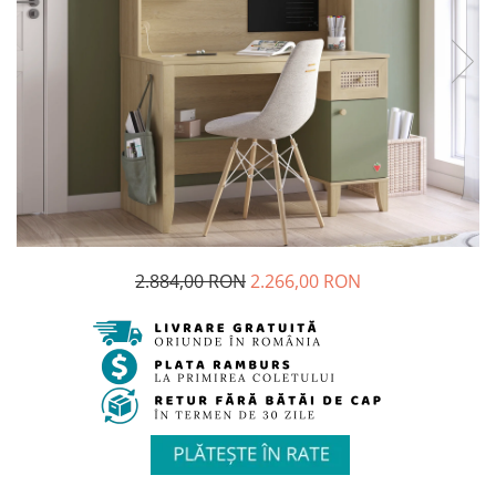
Colectia Studio
Colectia Luna
Bare de protectie
Dulapuri
Colectia Varia
Colectia Lapel
Comode, noptiere
Colectia Nordic
Colectia Nova
Spatiu de studiu
Colectia Frezya
Colectia Lucia
Birouri de studiu camera copii
Colectia Angel City
Colectia Sirius
Scaune copii
Colectia Luna
Colectia Varia
Biblioteca
Colectia Flora
Colectia Varia White
Accesorii
Colectia Angel
Colectia Perla S
Perdele&Draperii
Colectia Oscar
Colectia Atlas
2.884,00 RON
2.266,00 RON
Baldachine
Colectia Atlas
Colectia Oscar
Iluminat
Seturi pat
Covoare
Rafturi, module, lazi depozitare
Saltele
Seturi mobila pentru copii