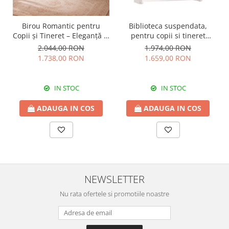
Birou Romantic pentru
Biblioteca suspendata,
Copii și Tineret – Eleganță și
pentru copii si tineret
Funcționalitate, 117x62x75
Colectia Romantic,
2.044,00 RON
1.974,00 RON
cm
117x37x119 cm
1.738,00 RON
1.659,00 RON
IN STOC
IN STOC
ADAUGA IN COS
ADAUGA IN COS
NEWSLETTER
Nu rata ofertele si promotiile noastre