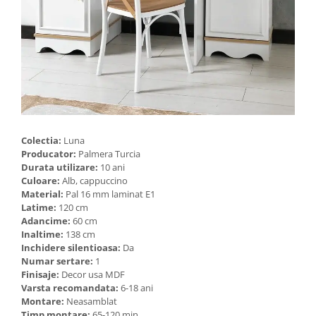
Colectia:
Luna
Producator:
Palmera Turcia
Durata utilizare:
10 ani
Culoare:
Alb, cappuccino
Material:
Pal 16 mm laminat E1
Latime:
120 cm
Adancime:
60 cm
Inaltime:
138 cm
Inchidere silentioasa:
Da
Numar sertare:
1
Finisaje:
Decor usa MDF
Varsta recomandata:
6-18 ani
Montare:
Neasamblat
Timp montare:
65-120 min