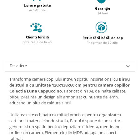
Livrare gratuită
Garanție
în 5-10 zile
24 luni
Clienți fericiți
Retur fără bătăi de cap
poze reale de la voi
în termen de 30 zile
Descriere
Transforma camera copilului intr-un spatiu inspirational cu
Birou
de studiu cu unitate 120x138x60 cm pentru camera copiilor
Colectia Luna Cappuccino.
Fabricat din PAL de inalta calitate,
biroul prezinta un design alb armonizat cu nuante de lemn,
aducand un plus de caldura si stil.
Unitatea este echipata cu rafturi practice pentru organizarea
cartilor si materialelor de studiu, Biroul dispune de un sertar
generos si un spatiu pentru depozitare eficienta, mentinand
ordinea in camera. Elementele din MDF, adauga un aspect
rafinat.