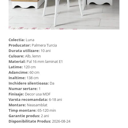
Colectia:
Luna
Producator:
Palmera Turcia
Durata utilizare:
10 ani
Culoare:
Alb, lemn
Material:
Pal 16 mm laminat E1
Latime:
120 cm
Adancime:
60 cm
Inaltime:
138 cm
Inchidere silentioasa:
Da
Numar sertare:
1
Finisaje:
Decor usa MDF
Varsta recomandata:
6-18 ani
Montare:
Neasamblat
Timp montare:
65-120 min
Garantie produs:
2 ani
Disponibilitate Produs:
2026-08-24