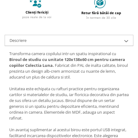
Clienți fericiți
Retur fără bătăi de cap
poze reale de la voi
în termen de 30 zile
Descriere
Transforma camera copilului intr-un spatiu inspirational cu
Biroul de studiu cu unitate 120x138x60 cm pentru camera
copiilor Colectia Luna.
Fabricat din PAL de inalta calitate, biroul
prezinta un design alb-crem armonizat cu nuante de lemn,
aducand un plus de caldura si stil.
Unitatea este echipata cu rafturi practice pentru organizarea
cartilor si materialelor de studiu, iar floricica decorativa din partea
de sus ofera un detaliu jucaus. Biroul dispune de un sertar
generos si un spatiu pentru depozitare eficienta, mentinand
ordinea in camera. Elementele din MDF, adauga un aspect
rafinat.
Un avantaj suplimentar al acestui birou este portul USB integrat,
facilitand incarcarea dispozitivelor electronice. Este alegerea