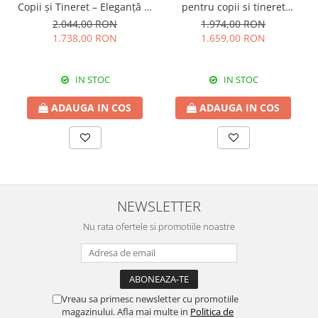
Copii și Tineret – Eleganță și
pentru copii si tineret
Funcționalitate, 117x62x75
Colectia Romantic,
2.044,00 RON
1.974,00 RON
cm
117x37x119 cm
1.738,00 RON
1.659,00 RON
IN STOC
IN STOC
ADAUGA IN COS
ADAUGA IN COS
NEWSLETTER
Nu rata ofertele si promotiile noastre
Vreau sa primesc newsletter cu promotiile
magazinului. Afla mai multe in
Politica de