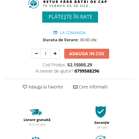
LA COMANDA
Durata de livrare:
30-60 zile
ADAUGA IN COS
Cod Produs:
52.15005.29
Ai nevoie de ajutor?
0799588296
Adauga la Favorite
Cere informatii
Livrare gratuită
Garanție
în 5-10 zile
24 luni