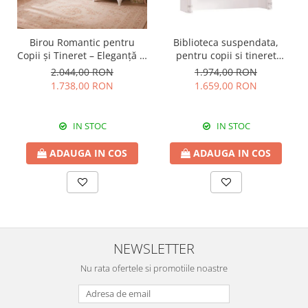
Birou Romantic pentru
Biblioteca suspendata,
Copii și Tineret – Eleganță și
pentru copii si tineret
Funcționalitate, 117x62x75
Colectia Romantic,
2.044,00 RON
1.974,00 RON
cm
117x37x119 cm
1.738,00 RON
1.659,00 RON
IN STOC
IN STOC
ADAUGA IN COS
ADAUGA IN COS
NEWSLETTER
Nu rata ofertele si promotiile noastre