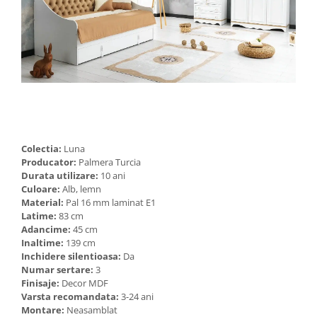
Colectia:
Luna
Producator:
Palmera Turcia
Durata utilizare:
10 ani
Culoare:
Alb, lemn
Material:
Pal 16 mm laminat E1
Latime:
83 cm
Adancime:
45 cm
Inaltime:
139 cm
Inchidere silentioasa:
Da
Numar sertare:
3
Finisaje:
Decor MDF
Varsta recomandata:
3-24 ani
Montare:
Neasamblat