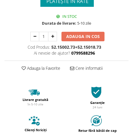
IN STOC
Durata de livrare:
5-10 zile
ADAUGA IN COS
Cod Produs:
52.15002.73+52.15018.73
Ai nevoie de ajutor?
0799588296
Adauga la Favorite
Cere informatii
Livrare gratuită
Garanție
în 5-10 zile
24 luni
Clienți fericiți
Retur fără bătăi de cap