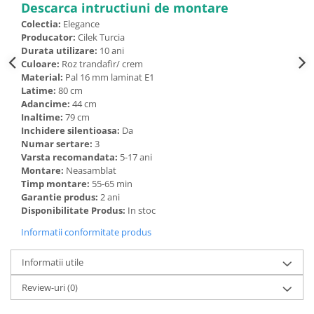
Descarca intructiuni de montare
Colectia:
Elegance
Producator:
Cilek Turcia
Durata utilizare:
10 ani
Culoare:
Roz trandafir/ crem
Material:
Pal 16 mm laminat E1
Latime:
80 cm
Adancime:
44 cm
Inaltime:
79 cm
Inchidere silentioasa:
Da
Numar sertare:
3
Varsta recomandata:
5-17 ani
Montare:
Neasamblat
Timp montare:
55-65 min
Garantie produs:
2 ani
Disponibilitate Produs:
In stoc
Informatii conformitate produs
Informatii utile
Review-uri
(0)