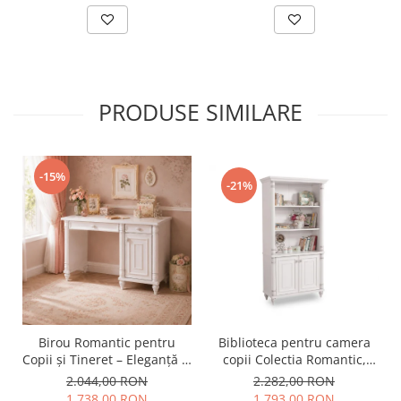
PRODUSE SIMILARE
-15%
-21%
Birou Romantic pentru
Biblioteca pentru camera
Copii și Tineret – Eleganță și
copii Colectia Romantic,
Funcționalitate, 117x62x75
96x42x186 cm
2.044,00 RON
2.282,00 RON
cm
1.738,00 RON
1.793,00 RON