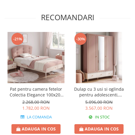
RECOMANDARI
-21%
-30%
Pat pentru camera fetelor
Dulap cu 3 usi si oglinda
Colectia Elegance 100x200
pentru adolescenti,
cm
145x210x59 cm, colectia
2.268,00 RON
5.096,00 RON
Elegance
1.782,00 RON
3.567,00 RON
LA COMANDA
IN STOC
ADAUGA IN COS
ADAUGA IN COS