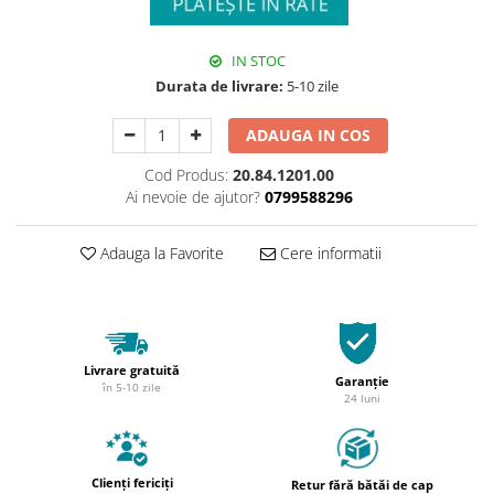
IN STOC
Durata de livrare:
5-10 zile
ADAUGA IN COS
Cod Produs:
20.84.1201.00
Ai nevoie de ajutor?
0799588296
Adauga la Favorite
Cere informatii
Livrare gratuită
Garanție
în 5-10 zile
24 luni
Clienți fericiți
Retur fără bătăi de cap