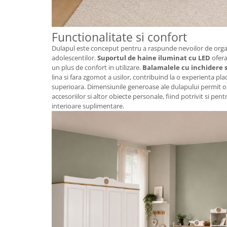
Functionalitate si confort
Dulapul este conceput pentru a raspunde nevoilor de organi
adolescentilor.
Suportul de haine iluminat cu LED
ofera 
un plus de confort in utilizare.
Balamalele cu inchidere s
lina si fara zgomot a usilor, contribuind la o experienta plac
superioara. Dimensiunile generoase ale dulapului permit or
accesoriilor si altor obiecte personale, fiind potrivit si pen
interioare suplimentare.