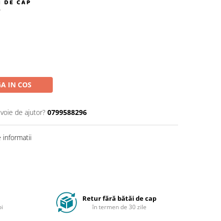
A IN COS
evoie de ajutor?
0799588296
informatii
Retur fără bătăi de cap
oi
în termen de 30 zile