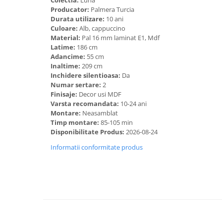
Colectia:
Luna
Producator:
Palmera Turcia
Durata utilizare:
10 ani
Culoare:
Alb, cappuccino
Material:
Pal 16 mm laminat E1, Mdf
Latime:
186 cm
Adancime:
55 cm
Inaltime:
209 cm
Inchidere silentioasa:
Da
Numar sertare:
2
Finisaje:
Decor usi MDF
Varsta recomandata:
10-24 ani
Montare:
Neasamblat
Timp montare:
85-105 min
Disponibilitate Produs:
2026-08-24
Informatii conformitate produs