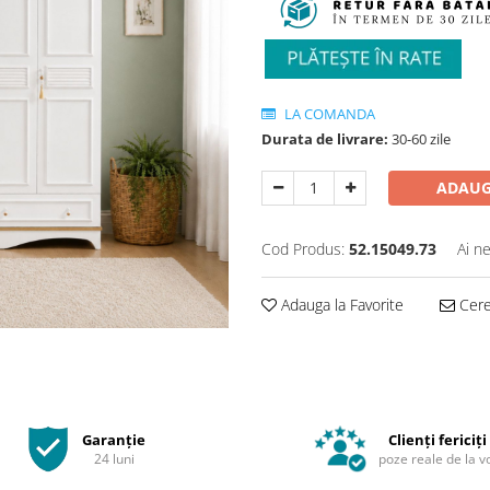
LA COMANDA
Durata de livrare:
30-60 zile
ADAUG
Cod Produs:
52.15049.73
Ai n
Adauga la Favorite
Cere 
Garanție
Clienți fericiți
24 luni
poze reale de la v