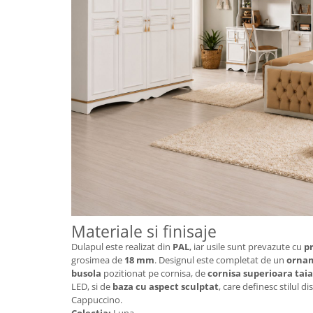
Materiale si finisaje
Dulapul este realizat din
PAL
, iar usile sunt prevazute cu
p
grosimea de
18 mm
. Designul este completat de un
ornam
busola
pozitionat pe cornisa, de
cornisa superioara tai
LED, si de
baza cu aspect sculptat
, care definesc stilul di
Cappuccino.