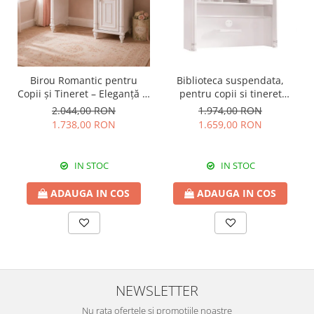
Birou Romantic pentru
Biblioteca suspendata,
Copii și Tineret – Eleganță și
pentru copii si tineret
Funcționalitate, 117x62x75
Colectia Romantic,
2.044,00 RON
1.974,00 RON
cm
117x37x119 cm
1.738,00 RON
1.659,00 RON
IN STOC
IN STOC
ADAUGA IN COS
ADAUGA IN COS
NEWSLETTER
Nu rata ofertele si promotiile noastre