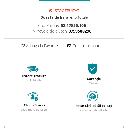
STOC EPUIZAT
Durata de livrare:
5-10 zile
Cod Produs:
52.17850.106
Ai nevoie de ajutor?
0799588296
Adauga la Favorite
Cere informatii
Livrare gratuită
Garanție
în 5-10 zile
24 luni
Clienți fericiți
Retur fără bătăi de cap
poze reale de la voi
în termen de 30 zile