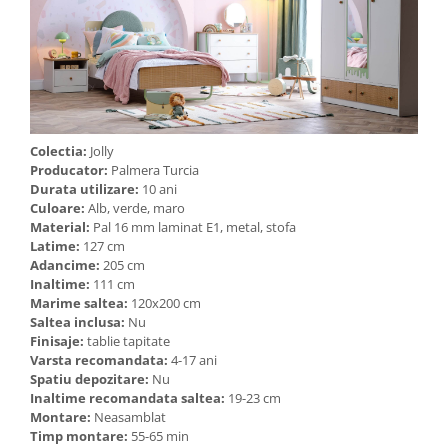
Colectia:
Jolly
Producator:
Palmera Turcia
Durata utilizare:
10 ani
Culoare:
Alb, verde, maro
Material:
Pal 16 mm laminat E1, metal, stofa
Latime:
127 cm
Adancime:
205 cm
Inaltime:
111 cm
Marime saltea:
120x200 cm
Saltea inclusa:
Nu
Finisaje:
tablie tapitate
Varsta recomandata:
4-17 ani
Spatiu depozitare:
Nu
Inaltime recomandata saltea:
19-23 cm
Montare:
Neasamblat
Timp montare:
55-65 min