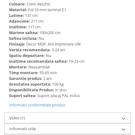
Culoare:
Crem deschis
Material:
Pal 16 mm laminat E1
Latime:
131 cm
Adancime:
211 cm
Inaltime:
117 cm
Marime saltea:
100x200 cm
Saltea inclusa:
Nu
Finisaje:
Decor MDF, linii imprimare UW
Varsta recomandata:
3-24 ani
Spatiu depozitare:
Nu
Inaltime recomandata saltea:
19-23 cm
Montare:
Neasamblat
Timp montare:
55-65 min
Garantie produs:
2 ani
Greutatea suportata:
100 kg
Disponibilitate Produs:
In stoc
Suport saltea:
Suport placaj PAL inclus
Informatii conformitate produs
Video
(1)
Informatii utile