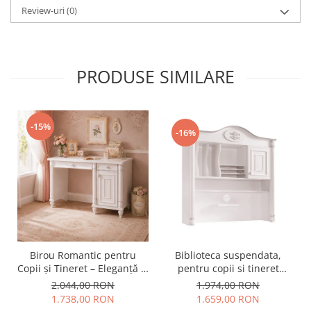
Review-uri
(0)
PRODUSE SIMILARE
-15%
-16%
Birou Romantic pentru
Biblioteca suspendata,
Copii și Tineret – Eleganță și
pentru copii si tineret
Funcționalitate, 117x62x75
Colectia Romantic,
2.044,00 RON
1.974,00 RON
cm
117x37x119 cm
1.738,00 RON
1.659,00 RON