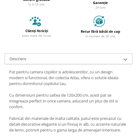
Garanție
în 5-10 zile
24 luni
Clienți fericiți
Retur fără bătăi de cap
poze reale de la voi
în termen de 30 zile
Descriere
Pat pentru camera copiilor si adolescentilor, cu un design
modern si functional, din colectia Atlas, ofera o solutie ideala
pentru dormitorul copilului tau.
Cu dimensiuni pentru saltea de 120x200 cm, acest pat se
integreaza perfect in orice camera, aducand un plus de stil si
confort.
Fabricat din materiale de inalta calitate, patul este prevazut cu
detalii decorative elegante si un finisaj in alb, cu accente naturale
de lemn, potrivit pentru o gama larga de amenajari interioare.