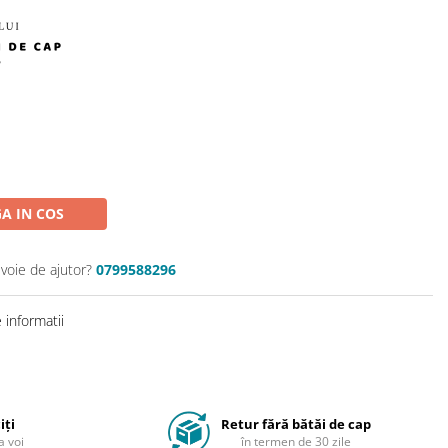
A IN COS
evoie de ajutor?
0799588296
informatii
iți
Retur fără bătăi de cap
a voi
în termen de 30 zile