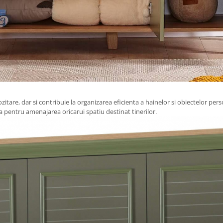
tare, dar si contribuie la organizarea eficienta a hainelor si obiectelor perso
la pentru amenajarea oricarui spatiu destinat tinerilor.