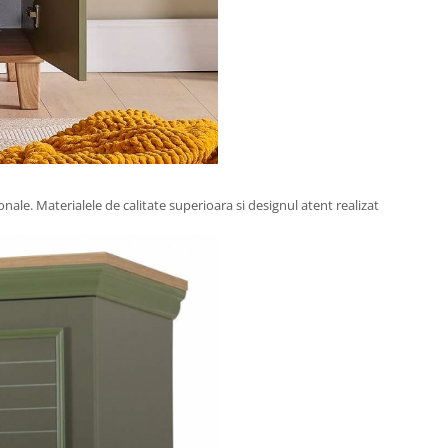
nale. Materialele de calitate superioara si designul atent realizat