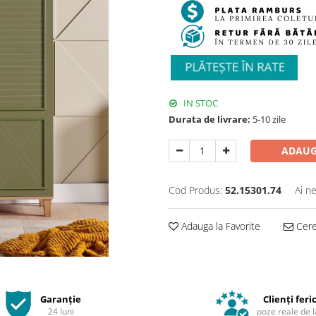
IN STOC
Durata de livrare:
5-10 zile
ADAUG
Cod Produs:
52.15301.74
Ai n
Adauga la Favorite
Cere 
Garanție
Clienți feric
24 luni
poze reale de l