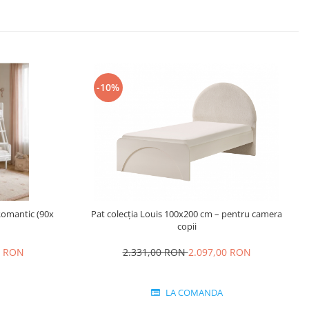
-10%
 Romantic (90x
Pat colecția Louis 100x200 cm – pentru camera
copii
0 RON
2.331,00 RON
2.097,00 RON
LA COMANDA