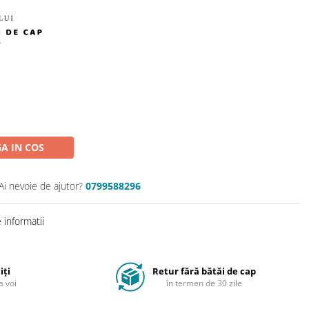
A IN COS
Ai nevoie de ajutor?
0799588296
informatii
iți
Retur fără bătăi de cap
a voi
în termen de 30 zile