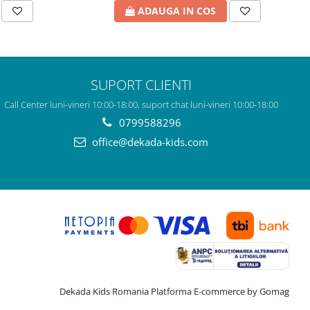
ADAUGA IN COS
SUPORT CLIENTI
Call Center luni-vineri 10:00-18:00, suport chat luni-vineri 10:00-18:00
0799588296
office@dekada-kids.com
Dekada Kids Romania
Platforma E-commerce by Gomag