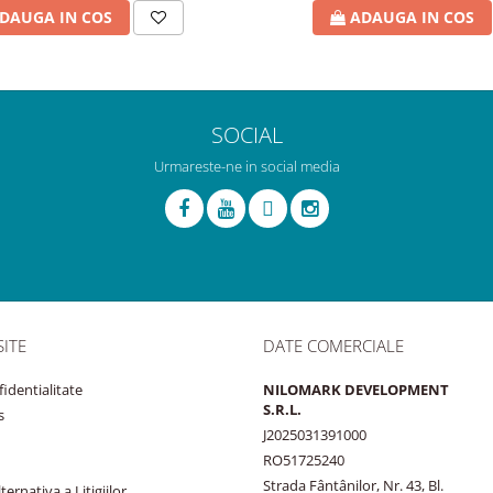
DAUGA IN COS
ADAUGA IN COS
SOCIAL
Urmareste-ne in social media
SITE
DATE COMERCIALE
fidentialitate
NILOMARK DEVELOPMENT
S.R.L.
s
J2025031391000
RO51725240
Strada Fântânilor, Nr. 43, Bl.
ernativa a Litigiilor