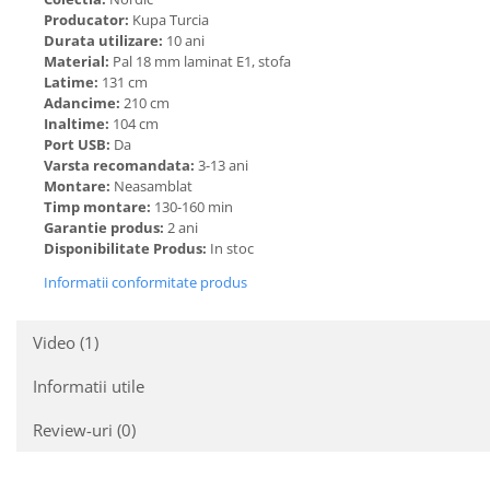
Producator:
Kupa Turcia
Durata utilizare:
10 ani
Material:
Pal 18 mm laminat E1, stofa
Latime:
131 cm
Adancime:
210 cm
Inaltime:
104 cm
Port USB:
Da
Varsta recomandata:
3-13 ani
Montare:
Neasamblat
Timp montare:
130-160 min
Garantie produs:
2 ani
Disponibilitate Produs:
In stoc
Informatii conformitate produs
Video
(1)
Informatii utile
Review-uri
(0)