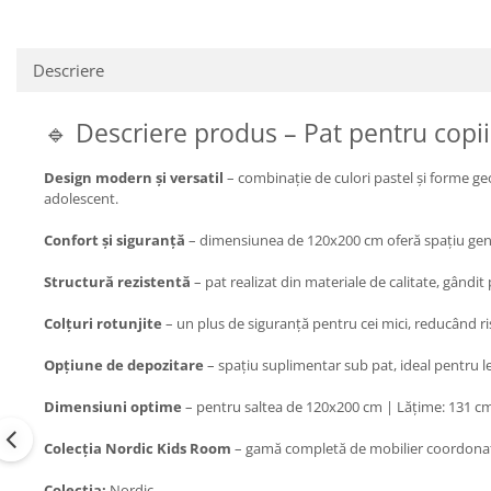
Descriere
🔹 Descriere produs – Pat pentru copi
Design modern și versatil
– combinație de culori pastel și forme ge
adolescent.
Confort și siguranță
– dimensiunea de 120x200 cm oferă spațiu gener
Structură rezistentă
– pat realizat din materiale de calitate, gândit 
Colțuri rotunjite
– un plus de siguranță pentru cei mici, reducând ris
Opțiune de depozitare
– spațiu suplimentar sub pat, ideal pentru len
Dimensiuni optime
– pentru saltea de 120x200 cm | Lățime: 131 cm
Colecția Nordic Kids Room
– gamă completă de mobilier coordonat,
Colectia:
Nordic