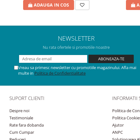
ADAUGA IN COS
A
NEWSLETTER
Nu rata ofertele si promotiile noastre
Vreau sa primesc newsletter cu promotiile magazinului. Afla mai
multe in
Politica de Confidentialitate
SUPORT CLIENTI
INFORMATII 
Despre noi
Politica de Con
Testimoniale
Politica Cookie
Rate fara dobanda
Ajutor
Cum Cumpar
ANPC
Reduceri
Solutionarea Alt