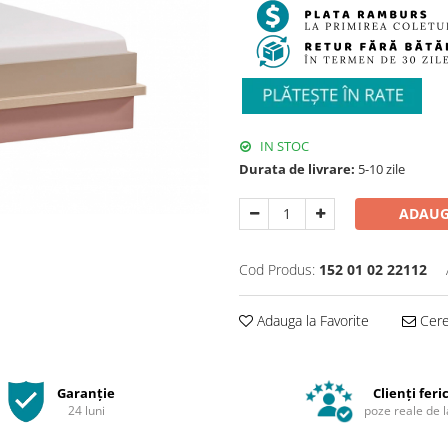
IN STOC
Durata de livrare:
5-10 zile
ADAUG
Cod Produs:
152 01 02 22112
Adauga la Favorite
Cere 
Garanție
Clienți feric
24 luni
poze reale de l