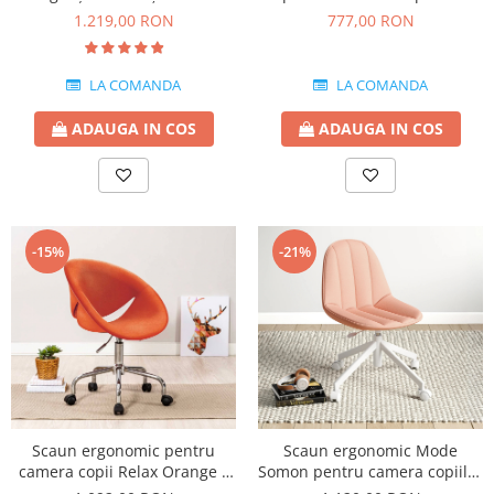
premium
din lemn Dream Ottoman
1.219,00 RON
777,00 RON
Salmon
LA COMANDA
LA COMANDA
ADAUGA IN COS
ADAUGA IN COS
-15%
-21%
Scaun ergonomic pentru
Scaun ergonomic Mode
camera copii Relax Orange –
Somon pentru camera copiilor
confort, design modern și
– confort, design modern și