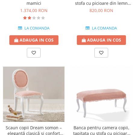
stofa cu picioare din lemn
mamici
Colectia Louis
820,00 RON
1.374,00 RON
LA COMANDA
LA COMANDA
ADAUGA IN COS
ADAUGA IN COS
Scaun copii Dream somon –
Banca pentru camera copii,
eleganță clasică și confort
tapitata cu stofa cu picioare