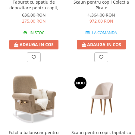
Taburet cu spatiu de
Scaun pentru copii Colectia
depozitare pentru copii,
Pirate
Colectia Montessori
636,00 RON
1.364,00 RON
275,00 RON
972,00 RON
IN STOC
LA COMANDA
ADAUGA IN COS
ADAUGA IN COS
NOU
Scaun pentru copii, tapitat cu
Fotoliu balansoar pentru