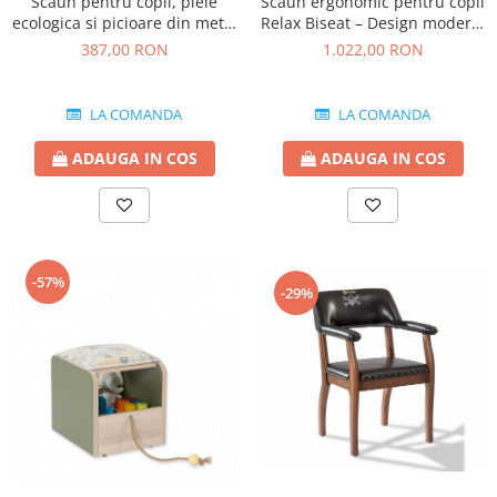
Scaun pentru copii, piele
Scaun ergonomic pentru copii
ecologica si picioare din metal
Relax Biseat – Design modern,
Exclusive
confort maxim
387,00 RON
1.022,00 RON
LA COMANDA
LA COMANDA
ADAUGA IN COS
ADAUGA IN COS
-57%
-29%