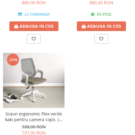
reglabil pe înălțime
reglabil pe înălțime
880,00 RON
880,00 RON
LA COMANDA
IN STOC
ADAUGA IN COS
ADAUGA IN COS
-21%
Scaun ergonomic Flex verde
kaki pentru camera copii, cu
roți și spătar ventilat
938,00 RON
737,00 RON