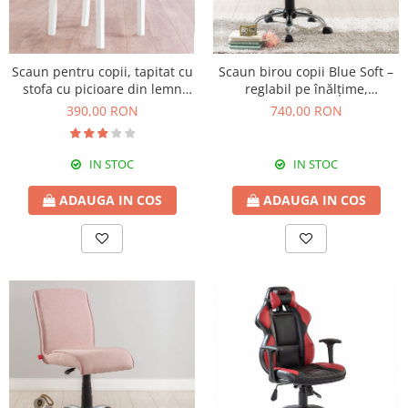
Scaun pentru copii, tapitat cu
Scaun birou copii Blue Soft –
stofa cu picioare din lemn
reglabil pe înălțime,
Summer Pink
rezistență 110 kg, 56x60x96
390,00 RON
740,00 RON
cm
IN STOC
IN STOC
ADAUGA IN COS
ADAUGA IN COS