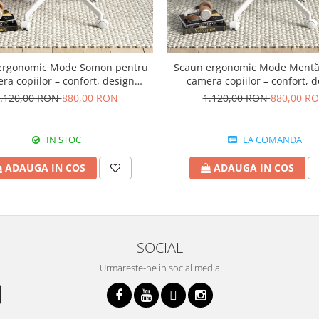
ergonomic Mode Somon pentru
Scaun ergonomic Mode Mentă
ra copiilor – confort, design
camera copiilor – confort, 
ern și reglabil pe înălțime
modern și reglabil pe înăl
.120,00 RON
880,00 RON
1.120,00 RON
880,00 R
IN STOC
LA COMANDA
ADAUGA IN COS
ADAUGA IN COS
SOCIAL
Urmareste-ne in social media