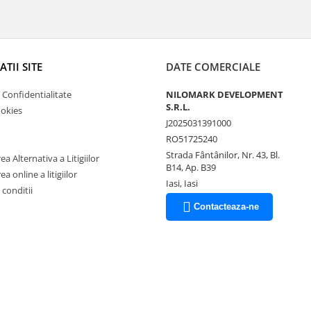
TII SITE
DATE COMERCIALE
e Confidentialitate
NILOMARK DEVELOPMENT
S.R.L.
ookies
J2025031391000
RO51725240
Strada Fântânilor, Nr. 43, Bl.
a Alternativa a Litigiilor
B14, Ap. B39
a online a litigiilor
Iasi, Iasi
 conditii
Contacteaza-ne