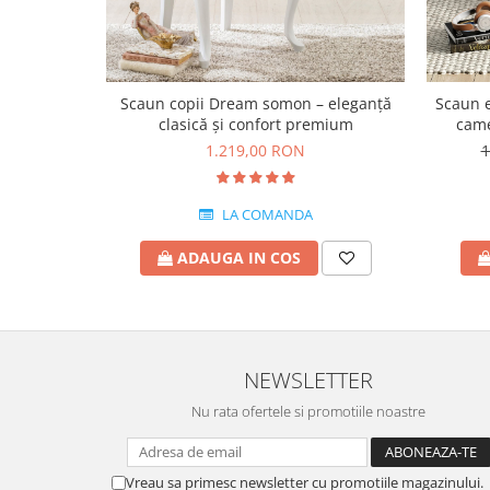
Scaun copii Dream somon – eleganță
Scaun 
clasică și confort premium
came
mod
1.219,00 RON
1
LA COMANDA
ADAUGA IN COS
NEWSLETTER
Nu rata ofertele si promotiile noastre
Vreau sa primesc newsletter cu promotiile magazinului.