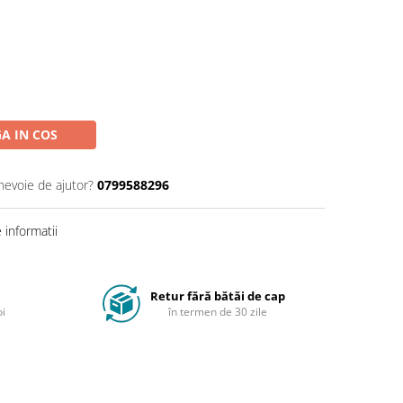
A IN COS
 nevoie de ajutor?
0799588296
informatii
Retur fără bătăi de cap
oi
în termen de 30 zile