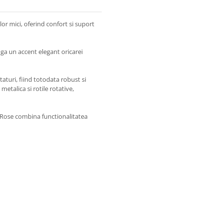
or mici, oferind confort si suport
ga un accent elegant oricarei
taturi, fiind totodata robust si
etalica si rotile rotative,
ax Rose combina functionalitatea