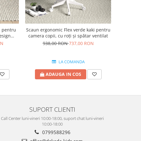
 pentru
Scaun ergonomic Flex verde kaki pentru
Scaun pent
design
camera copii, cu roți și spătar ventilat
picioa
țime
ON
938,00 RON
737,00 RON
LA COMANDA
ADAUGA IN COS
A
SUPORT CLIENTI
Call Center luni-vineri 10:00-18:00, suport chat luni-vineri
10:00-18:00
0799588296
office@dekada-kids.com