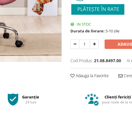
IN STOC
Durata de livrare:
5-10 zile
ADAUG
Cod Produs:
21.08.8497.00
Ai
Adauga la Favorite
Cere 
Garanție
Clienți fericiți
24 luni
poze reale de la v