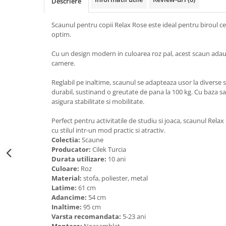
Descriere
Scaunul pentru copii Relax Rose este ideal pentru biroul cel
optim.
Cu un design modern in culoarea roz pal, acest scaun adau
camere.
Reglabil pe inaltime, scaunul se adapteaza usor la diverse s
durabil, sustinand o greutate de pana la 100 kg. Cu baza sa m
asigura stabilitate si mobilitate.
Perfect pentru activitatile de studiu si joaca, scaunul Rel
cu stilul intr-un mod practic si atractiv.
Colectia:
Scaune
Producator:
Cilek Turcia
Durata utilizare:
10 ani
Culoare:
Roz
Material:
stofa, poliester, metal
Latime:
61 cm
Adancime:
54 cm
Inaltime:
95 cm
Varsta recomandata:
5-23 ani