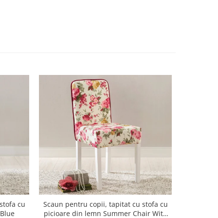
stofa cu
Scaun pentru copii, tapitat cu stofa cu
Scaun pent
 Blue
picioare din lemn Summer Chair With
picioa