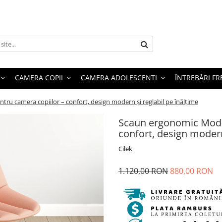
CAMERA COPII
CAMERA ADOLESCENTI
ÎNTREBĂRI F
 camera copiilor – confort, design modern și reglabil pe înălțime
Scaun ergonomic Mode
confort, design modern
Cilek
1.120,00 RON
880,00 RON