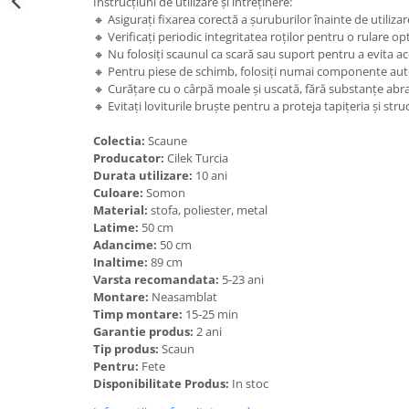
Instrucțiuni de utilizare și întreținere:
🔸 Asigurați fixarea corectă a șuruburilor înainte de utilizar
🔸 Verificați periodic integritatea roților pentru o rulare o
🔸 Nu folosiți scaunul ca scară sau suport pentru a evita a
🔸 Pentru piese de schimb, folosiți numai componente aut
🔸 Curățare cu o cârpă moale și uscată, fără substanțe abr
🔸 Evitați loviturile bruște pentru a proteja tapițeria și stru
Colectia:
Scaune
Producator:
Cilek Turcia
Durata utilizare:
10 ani
Culoare:
Somon
Material:
stofa, poliester, metal
Latime:
50 cm
Adancime:
50 cm
Inaltime:
89 cm
Varsta recomandata:
5-23 ani
Montare:
Neasamblat
Timp montare:
15-25 min
Garantie produs:
2 ani
Tip produs:
Scaun
Pentru:
Fete
Disponibilitate Produs:
In stoc