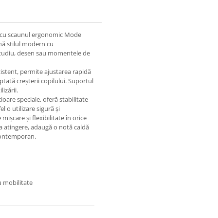
ui cu scaunul ergonomic Mode
nă stilul modern cu
de studiu, desen sau momentele de
zistent, permite ajustarea rapidă
ptată creșterii copilului. Suportul
izării.
ioare speciale, oferă stabilitate
l o utilizare sigură și
mișcare și flexibilitate în orice
 la atingere, adaugă o notă caldă
 contemporan.
n
u mobilitate