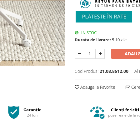
IN STOC
Durata de livrare:
5-10 zile
ADAUG
Cod Produs:
21.08.8512.00
Ai
Adauga la Favorite
Cere 
Garanție
Clienți fericiți
24 luni
poze reale de la v