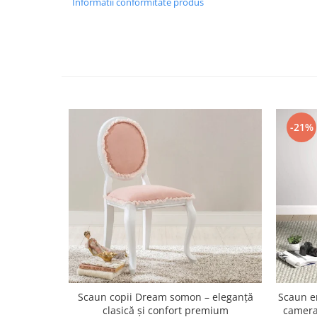
Informatii conformitate produs
-21%
Scaun copii Dream somon – eleganță
Scaun e
clasică și confort premium
camera 