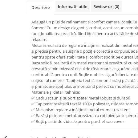
Informatii utile
Review-uri
(0)
Descriere
Adaugă un plus de rafinament și confort camerei copilul
Somon! Cu un design elegant și curbat, acest scaun combi
funcționalitatea practică, fiind ideal pentru activitățile 
relaxare.
Mecanismul său de reglare a înălțimii, realizat din metal re
și precisă pentru a susține o poziție corectă a corpului, ada
pentru spate oferă stabilitate și confort sporit pe durata util
Baza solidă, realizată din metal rezistent și prevăzută cu pic
crescută și minimizează riscul de răsturnare, asigurând astfe
confortabilă pentru copil. Roțile mobile asigură libertate de 
colțișor al camerei. Tapițeria textilă somon, fină și plăcută
și primitoare spațiului, armonizând perfect cu mobilierul
Materiale și detalii tehnice:
✅ Cadru scaun și suport spate: metal robust și durabil
✅ Tapițerie: țesătură textilă 100% poliester, culoare somo
✅ Mecanism reglare a înălțimii: metal cromat rezistent
✅ Bază și picioare: metal, prevăzut cu roți pivotante pentr
✅ Roți: plastic dur, ideale pentru parchet sau covor