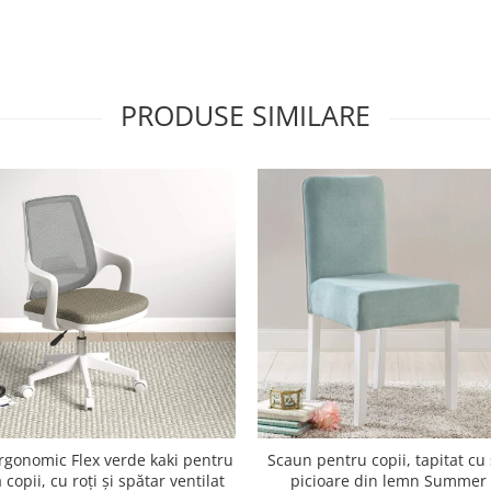
PRODUSE SIMILARE
rgonomic Flex verde kaki pentru
Scaun pentru copii, tapitat cu 
copii, cu roți și spătar ventilat
picioare din lemn Summer