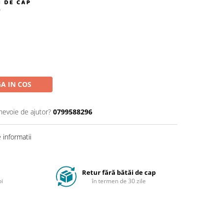
A IN COS
 nevoie de ajutor?
0799588296
informatii
Retur fără bătăi de cap
oi
în termen de 30 zile