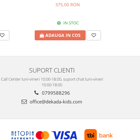
Flower
375,00 RON
IN STOC
ADAUGA IN COS
A
SUPORT CLIENTI
Call Center luni-vineri 10:00-18:00, suport chat luni-vineri
10:00-18:00
0799588296
office@dekada-kids.com