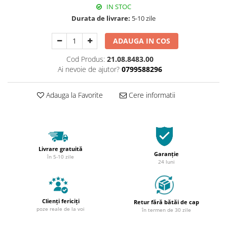
IN STOC
Durata de livrare:
5-10 zile
ADAUGA IN COS
Cod Produs:
21.08.8483.00
Ai nevoie de ajutor?
0799588296
Adauga la Favorite
Cere informatii
Livrare gratuită
Garanție
în 5-10 zile
24 luni
Clienți fericiți
Retur fără bătăi de cap
poze reale de la voi
în termen de 30 zile