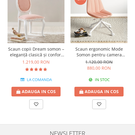
Scaun copii Dream somon –
Scaun ergonomic Mode
eleganță clasică și confort
Somon pentru camera
premium
copiilor – confort, design
1.219,00 RON
1.120,00 RON
modern și reglabil pe
880,00 RON
înălțime
LA COMANDA
IN STOC
ADAUGA IN COS
ADAUGA IN COS
NEWSLETTER