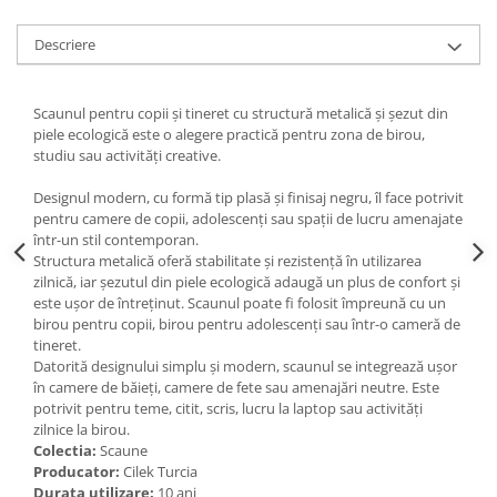
Descriere
Scaunul pentru copii și tineret cu structură metalică și șezut din
piele ecologică este o alegere practică pentru zona de birou,
studiu sau activități creative.
Designul modern, cu formă tip plasă și finisaj negru, îl face potrivit
pentru camere de copii, adolescenți sau spații de lucru amenajate
într-un stil contemporan.
Structura metalică oferă stabilitate și rezistență în utilizarea
zilnică, iar șezutul din piele ecologică adaugă un plus de confort și
este ușor de întreținut. Scaunul poate fi folosit împreună cu un
birou pentru copii, birou pentru adolescenți sau într-o cameră de
tineret.
Datorită designului simplu și modern, scaunul se integrează ușor
în camere de băieți, camere de fete sau amenajări neutre. Este
potrivit pentru teme, citit, scris, lucru la laptop sau activități
zilnice la birou.
Colectia:
Scaune
Producator:
Cilek Turcia
Durata utilizare:
10 ani