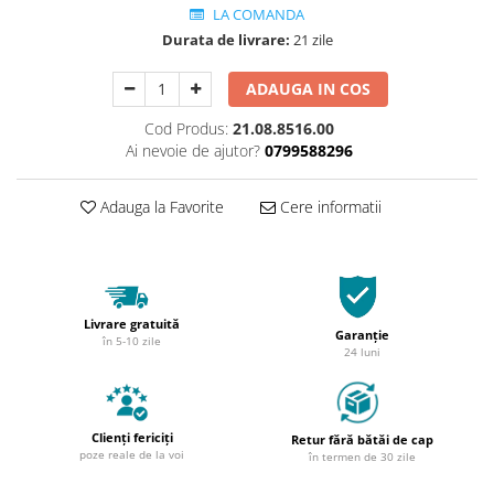
LA COMANDA
Durata de livrare:
21 zile
ADAUGA IN COS
Cod Produs:
21.08.8516.00
Ai nevoie de ajutor?
0799588296
Adauga la Favorite
Cere informatii
Livrare gratuită
Garanție
în 5-10 zile
24 luni
Clienți fericiți
Retur fără bătăi de cap
poze reale de la voi
în termen de 30 zile