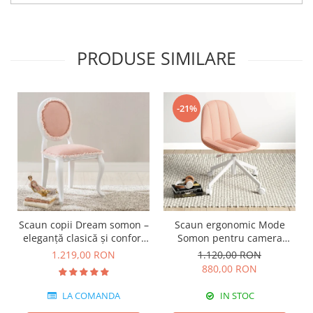
PRODUSE SIMILARE
-21%
Scaun copii Dream somon –
Scaun ergonomic Mode
eleganță clasică și confort
Somon pentru camera
premium
copiilor – confort, design
1.219,00 RON
1.120,00 RON
modern și reglabil pe
880,00 RON
înălțime
LA COMANDA
IN STOC