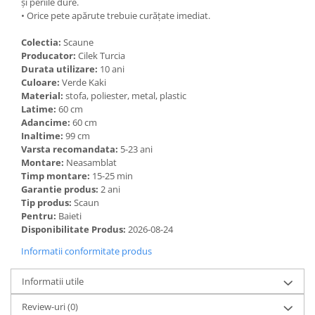
și periile dure.
• Orice pete apărute trebuie curățate imediat.
Colectia:
Scaune
Producator:
Cilek Turcia
Durata utilizare:
10 ani
Culoare:
Verde Kaki
Material:
stofa, poliester, metal, plastic
Latime:
60 cm
Adancime:
60 cm
Inaltime:
99 cm
Varsta recomandata:
5-23 ani
Montare:
Neasamblat
Timp montare:
15-25 min
Garantie produs:
2 ani
Tip produs:
Scaun
Pentru:
Baieti
Disponibilitate Produs:
2026-08-24
Informatii conformitate produs
Informatii utile
Review-uri
(0)