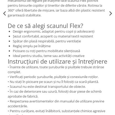
mecanismul de reglare pe înălțime face scaunul Flex potrivit
pentru birourile copiilor și tinerilor de diferite vârste. Rotirea la
360° oferă libertate de mișcare, iar baza albă din plastic rezistent
garantează stabilitate.
De ce să alegi scaunul Flex?
Design ergonomic, adaptat pentru copii și adolescenți
Șezut confortabil, acoperit cu material textil rezistent
Spătar din plasă respirabilă, pentru ventilație
Reglaj simplu pe înălțime
Picioare cu roți pentru mobilitate silențioasă
Ideal pentru studiu, teme sau activități creative
Instrucțiuni de utilizare și întreținere
• Înainte de utilizare, toate șuruburile și piulițele trebuie strânse
complet.
• Verificați periodic șuruburile, piulițele și conexiunile roților.
• Nu stați în picioare pe scaun și nu îl folosiți ca scară pliantă.
• Scaunul nu este destinat transportului de obiecte.
• În caz de deteriorare sau uzură, folosiți doar piese de schimb
aprobate de fabrică.
• Respectarea avertismentelor din manualul de utilizare previne
accidentările.
• Pentru curățare, evitați înălbitorii, substanțele chimice agresive