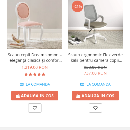
-21%
Scaun copii Dream somon –
Scaun ergonomic Flex verde
eleganță clasică și confort
kaki pentru camera copii,
premium
cu roți și spătar ventilat
1.219,00 RON
938,00 RON
737,00 RON
LA COMANDA
LA COMANDA
ADAUGA IN COS
ADAUGA IN COS