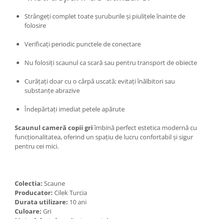
Strângeți complet toate șuruburile și piulițele înainte de
folosire
Verificați periodic punctele de conectare
Nu folosiți scaunul ca scară sau pentru transport de obiecte
Curățați doar cu o cârpă uscată; evitați înălbitori sau
substanțe abrazive
Îndepărtați imediat petele apărute
Scaunul cameră copii gri
îmbină perfect estetica modernă cu
funcționalitatea, oferind un spațiu de lucru confortabil și sigur
pentru cei mici.
Colectia:
Scaune
Producator:
Cilek Turcia
Durata utilizare:
10 ani
Culoare:
Gri