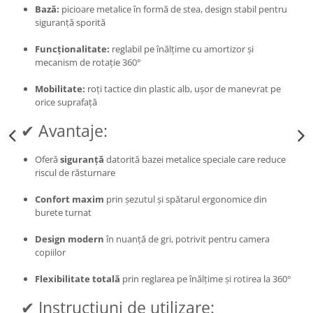
Bază:
picioare metalice în formă de stea, design stabil pentru
siguranță sporită
Funcționalitate:
reglabil pe înălțime cu amortizor și
mecanism de rotație 360°
Mobilitate:
roți tactice din plastic alb, ușor de manevrat pe
orice suprafață
✔ Avantaje:
Oferă
siguranță
datorită bazei metalice speciale care reduce
riscul de răsturnare
Confort maxim
prin șezutul și spătarul ergonomice din
burete turnat
Design modern
în nuanță de gri, potrivit pentru camera
copiilor
Flexibilitate totală
prin reglarea pe înălțime și rotirea la 360°
✔ Instrucțiuni de utilizare: