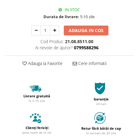
IN STOC
Durata de livrare:
5-10 zile
ADAUGA IN COS
Cod Produs:
21.08.8511.00
Ai nevoie de ajutor?
0799588296
Adauga la Favorite
Cere informatii
Livrare gratuită
Garanție
în 5-10 zile
24 luni
Clienți fericiți
Retur fără bătăi de cap
poze reale de la voi
în termen de 30 zile