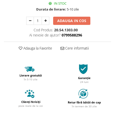
IN STOC
Durata de livrare:
5-10 zile
ADAUGA IN COS
Cod Produs:
20.54.1303.00
Ai nevoie de ajutor?
0799588296
Adauga la Favorite
Cere informatii
Livrare gratuită
Garanție
în 5-10 zile
24 luni
Clienți fericiți
Retur fără bătăi de cap
poze reale de la voi
în termen de 30 zile