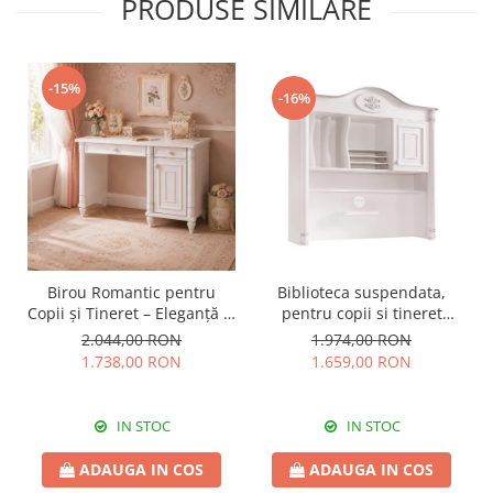
PRODUSE SIMILARE
-15%
-16%
Birou Romantic pentru
Biblioteca suspendata,
Copii și Tineret – Eleganță și
pentru copii si tineret
Funcționalitate, 117x62x75
Colectia Romantic,
2.044,00 RON
1.974,00 RON
cm
117x37x119 cm
1.738,00 RON
1.659,00 RON
IN STOC
IN STOC
ADAUGA IN COS
ADAUGA IN COS