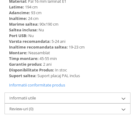
Material:
Pal 16 mm laminat E1
Latime:
194 cm
Adancime:
93 cm
Inaltime:
24 cm
Marime saltea:
90x190 cm
Saltea inclusa:
Nu
Port USB:
Nu
Varsta recomandata:
5-24 ani
Inaltime recomandata saltea:
19-23 cm
Montare:
Neasamblat
Timp montare:
45-55 min
Garantie produs:
2 ani
Disponibilitate Produs:
In stoc
Suport saltea:
Suport placaj PAL inclus
Informatii conformitate produs
Informatii utile
Review-uri
(0)