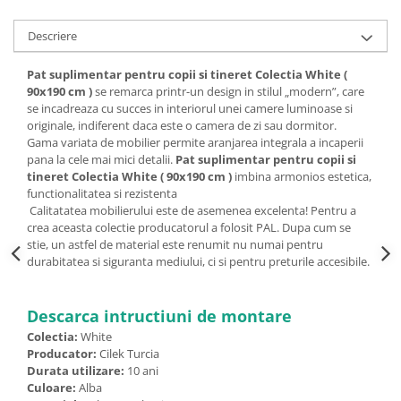
Descriere
Pat suplimentar pentru copii si tineret Colectia White (
90x190 cm )
se remarca printr-un design in stilul „modern”, care
se incadreaza cu succes in interiorul unei camere luminoase si
originale, indiferent daca este o camera de zi sau dormitor.
Gama variata de mobilier permite aranjarea integrala a incaperii
pana la cele mai mici detalii.
Pat suplimentar pentru copii si
tineret Colectia White ( 90x190 cm )
imbina armonios estetica,
functionalitatea si rezistenta
Calitatatea mobilierului este de asemenea excelenta! Pentru a
crea aceasta colectie producatorul a folosit PAL. Dupa cum se
stie, un astfel de material este renumit nu numai pentru
durabitatea si siguranta mediului, ci si pentru preturile accesibile.
Descarca intructiuni de montare
Colectia:
White
Producator:
Cilek Turcia
Durata utilizare:
10 ani
Culoare:
Alba